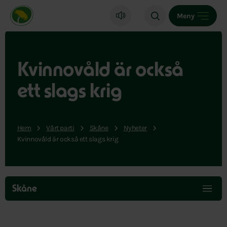
Miljöpartiet de gröna, startsida
Meny
Kvinnovåld är också
ett slags krig
Hem
Vårt parti
Skåne
Nyheter
Kvinnovåld är också ett slags krig
Hoppa
över
Skåne
menyn