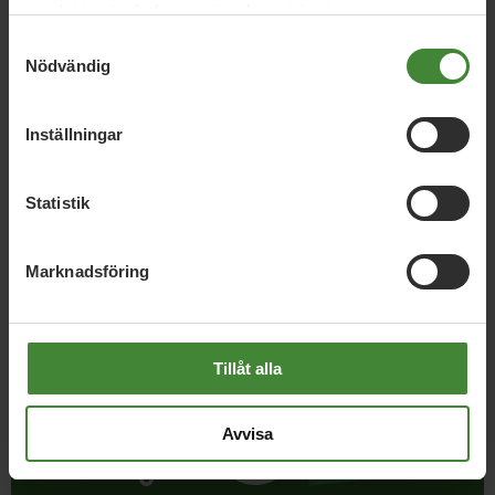
samlat in när du har använt deras tjänster.
Samtyckesval
Nödvändig
Dela denna sida och hjälp oss
att
sprida vårt budskap
Inställningar
Statistik
Marknadsföring
Tillåt alla
Avvisa