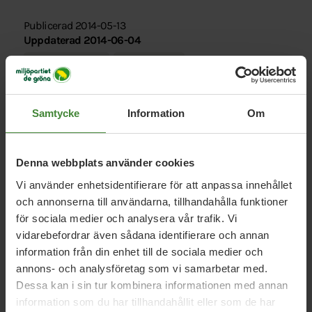
Publicerad 2014-05-13
Uppdaterad 2014-06-04
Fred och försvar
Jämställdhet
Kvinnovåld är också ett slags krig
Samtycke
Information
Om
DEBATT. Den gröna vägen till fred och säkerhet är
ett Europa som säger nej till arméer och vapen –
Denna webbplats använder cookies
och ja till jämställdhet och feminism.
Vi använder enhetsidentifierare för att anpassa innehållet
och annonserna till användarna, tillhandahålla funktioner
Länk:
för sociala medier och analysera vår trafik. Vi
http://hd.se/ledare/2014/05/13/kvinnovald-ar-ocksa-
vidarebefordrar även sådana identifierare och annan
ett-slags-krig/
information från din enhet till de sociala medier och
annons- och analysföretag som vi samarbetar med.
Dessa kan i sin tur kombinera informationen med annan
information som du har tillhandahållit eller som de har