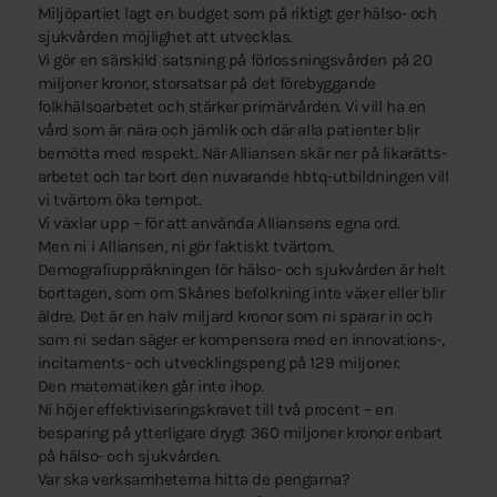
Miljöpartiet lagt en budget som på riktigt ger hälso- och
sjukvården möjlighet att utvecklas.
Vi gör en särskild satsning på förlossningsvården på 20
miljoner kronor, storsatsar på det förebyggande
folkhälsoarbetet och stärker primärvården. Vi vill ha en
vård som är nära och jämlik och där alla patienter blir
bemötta med respekt. När Alliansen skär ner på likarätts-
arbetet och tar bort den nuvarande hbtq-utbildningen vill
vi tvärtom öka tempot.
Vi växlar upp – för att använda Alliansens egna ord.
Men ni i Alliansen, ni gör faktiskt tvärtom.
Demografiuppräkningen för hälso- och sjukvården är helt
borttagen, som om Skånes befolkning inte växer eller blir
äldre. Det är en halv miljard kronor som ni sparar in och
som ni sedan säger er kompensera med en innovations-,
incitaments- och utvecklingspeng på 129 miljoner.
Den matematiken går inte ihop.
Ni höjer effektiviseringskravet till två procent – en
besparing på ytterligare drygt 360 miljoner kronor enbart
på hälso- och sjukvården.
Var ska verksamheterna hitta de pengarna?