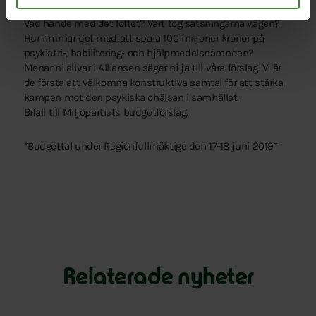
Stärkas ekonomiskt.
Vad hände med det löftet? Vart tog satsningarna vägen?
Hur rimmar det med att spara 100 miljoner kronor på
psykiatri-, habilitering- och hjälpmedelsnämnden?
Menar ni allvar i Alliansen säger ni ja till våra förslag. Vi är
de första att välkomna konstruktiva samtal för att stärka
kampen mot den psykiska ohälsan i samhället.
Bifall till Miljöpartiets budgetförslag.
*Budgettal under Regionfullmäktige den 17-18 juni 2019*
Relaterade nyheter