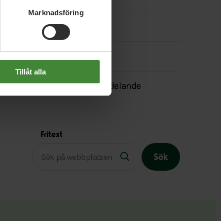
Marknadsföring
Instagram
In English
Tillåt alla
Transparensmeddelande
Fritext
Sök
Slutet på menyn