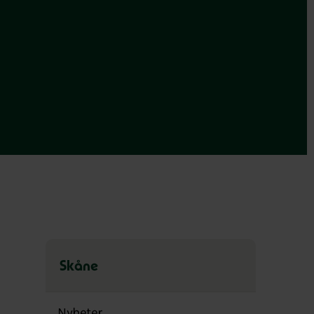
Skåne
Hoppa
över
Nyheter