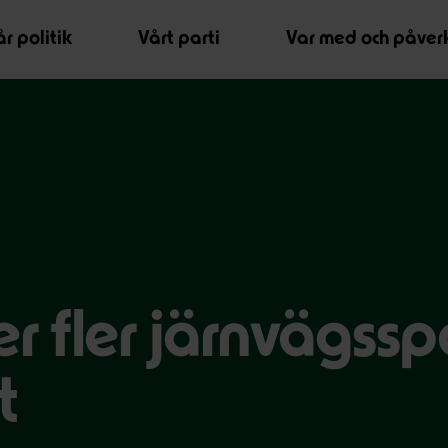
r politik
Vårt parti
Var med och påver
 fler järnvägssp
t