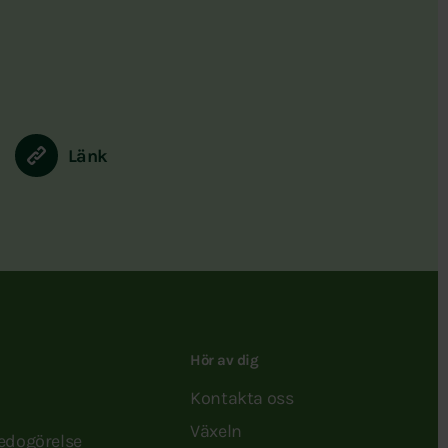
Länk
Hör av dig
Kontakta oss
Växeln
redogörelse