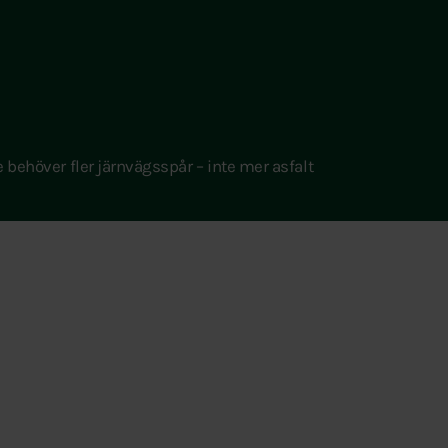
 behöver fler järnvägsspår – inte mer asfalt