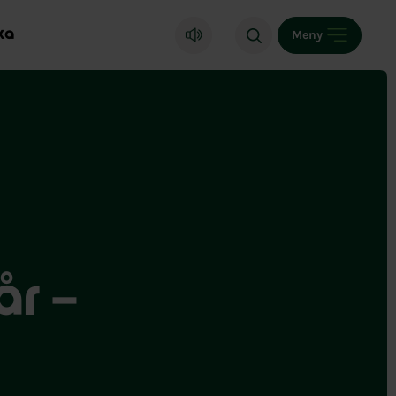
ka
Meny
år –