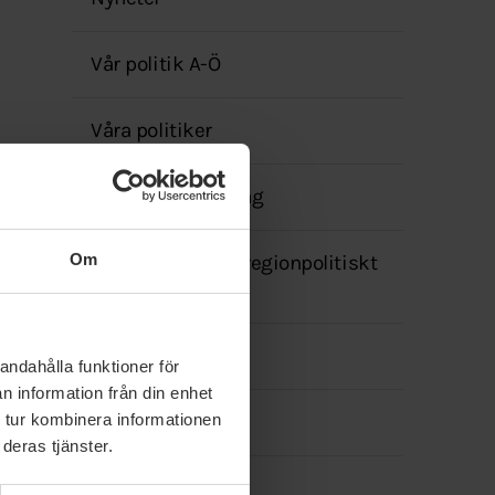
menyn
Vår politik A-Ö
Våra politiker
Motioner & förslag
Om
Valmanifest och regionpolitiskt
program
Bli medlem
andahålla funktioner för
n information från din enhet
 tur kombinera informationen
Press
deras tjänster.
Facebook