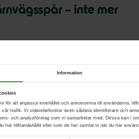
ärnvägsspår – inte mer
gar är inte lösningen på Skånes
ag skriver Miljöpartiets Mätta
i Sydsvenskan om varför Mp säger
Information
för klimatet och pendlarnas skull.
cookies
e för att anpassa innehållet och annonserna till användarna, tillh
vår trafik. Vi vidarebefordrar även sådana identifierare och anna
iden-ar-forbi-da-det-gick-att-tuta-och-kora-
nnons- och analysföretag som vi samarbetar med. Dessa kan i sin
har tillhandahållit eller som de har samlat in när du har använt 