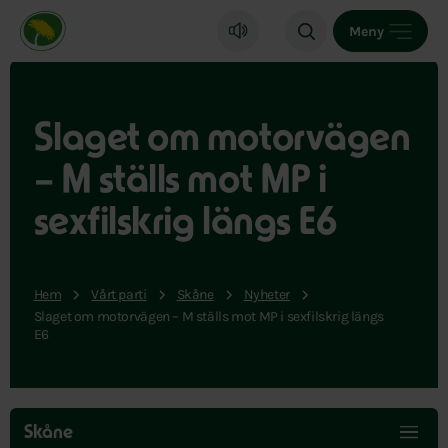
Miljöpartiet de gröna, startsida
Meny
Slaget om motorvägen
– M ställs mot MP i
sexfilskrig längs E6
Hem
Vårt parti
Skåne
Nyheter
Slaget om motorvägen – M ställs mot MP i sexfilskrig längs
E6
Hoppa
över
Skåne
menyn