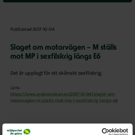
Publicerad 2017-10-04
Slaget om motorvägen – M ställs
mot MP i sexfilskrig längs E6
Det är upplagt för ett skånskt sexfilskrig.
Länk:
https://www.sydsvenskan.se/2017-10-04/slaget-om-
motorvagen-m-stalls-mot-mp-i-sexfilskrig-langs-e6