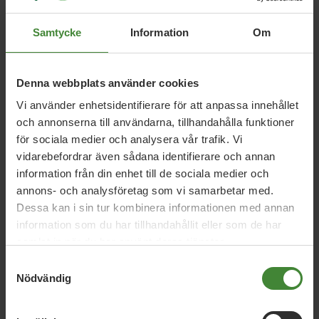
Samtycke
Information
Om
Relaterade nyheter
Denna webbplats använder cookies
Vi använder enhetsidentifierare för att anpassa innehållet
Skåne, 4 augusti 2026
och annonserna till användarna, tillhandahålla funktioner
Debattartikel: Därför är det så viktigt att
för sociala medier och analysera vår trafik. Vi
biljettpriserna i Skåne sänks
vidarebefordrar även sådana identifierare och annan
information från din enhet till de sociala medier och
annons- och analysföretag som vi samarbetar med.
Skåne, 9 juli 2026
Dessa kan i sin tur kombinera informationen med annan
Nordöstra Skåne har också rätt till en
information som du har tillhandahållit eller som de har
jämlik vård
samlat in när du har använt deras tjänster.
Samtyckesval
Nödvändig
Skåne, 3 juli 2026