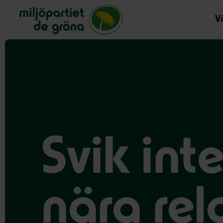
Miljöpartiet de gröna, startsida
Vå
Svik inte
nära rel