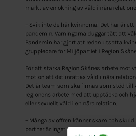
märkt av en ökning av våld i nära relatione
– Svik inte de här kvinnorna! Det här är e
pandemin. Varningarna duggar tätt att vål
Pandemin har gjort att redan utsatta kvinn
gruppledare för Miljöpartiet i Region Skå
För att stärka Region Skånes arbete mot våld
motion att det inrättas våld i nära relat
Det är team som ska finnas som stöd till 
regionens arbete med att upptäcka och hjä
eller sexuellt våld i en nära relation.
– Många av offren känner skam och skuld ö
partner är inget man pratar högt om. Därför