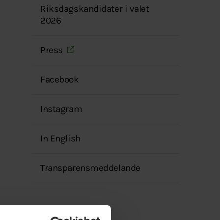
Riksdagskandidater i valet
2026
Press
Facebook
Instagram
In English
Transparensmeddelande
Fritext