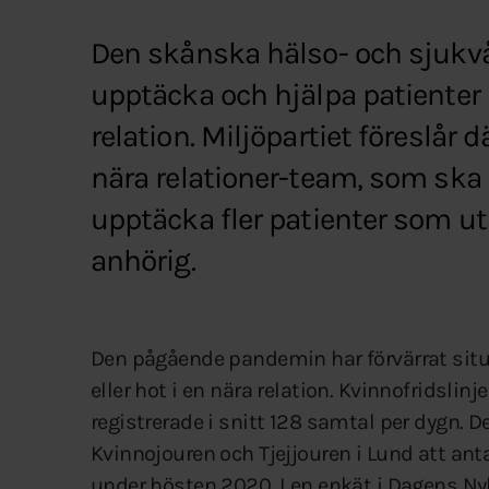
Den skånska hälso- och sjukvå
upptäcka och hjälpa patienter 
relation. Miljöpartiet föreslår 
nära relationer-team, som ska 
upptäcka fler patienter som uts
anhörig.
Den pågående pandemin har förvärrat situ
eller hot i en nära relation. Kvinnofridsl
registrerade i snitt 128 samtal per dygn. D
Kvinnojouren och Tjejjouren i Lund att an
under hösten 2020. I en enkät i Dagens Ny