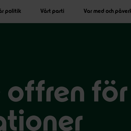
r politik
Vårt parti
Var med och påver
 offren för
ationer