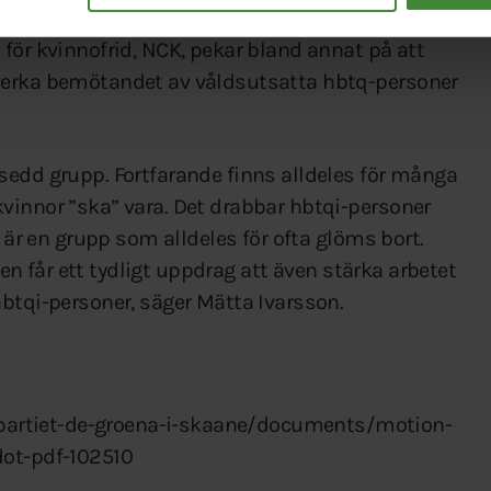
bete med att upptäcka våldsutsatta hbtqi-personer
för kvinnofrid, NCK, pekar bland annat på att
verka bemötandet av våldsutsatta hbtq-personer
sedd grupp. Fortfarande finns alldeles för många
vinnor ”ska” vara. Det drabbar hbtqi-personer
t är en grupp som alldeles för ofta glöms bort.
amen får ett tydligt uppdrag att även stärka arbetet
hbtqi-personer, säger Mätta Ivarsson.
artiet-de-groena-i-skaane/documents/motion-
dot-pdf-102510