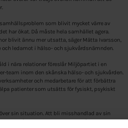
r.
tt samhällsproblem som blivit mycket värre av
det har ökat. Då måste hela samhället agera.
or blivit ännu mer utsatta, säger Mätta Ivarsson,
ne och ledamot i hälso- och sjukvårdsnämnden.
 i nära relationer föreslår Miljöpartiet i en
ioner-team inom den skånska hälso- och sjukvården.
verksamheter och medarbetare för att förbättra
lpa patienter som utsätts för fysiskt, psykiskt
ver sin situation. Att bli misshandlad av sin
 är det så otroligt viktigt att sjukvårdpersonalen