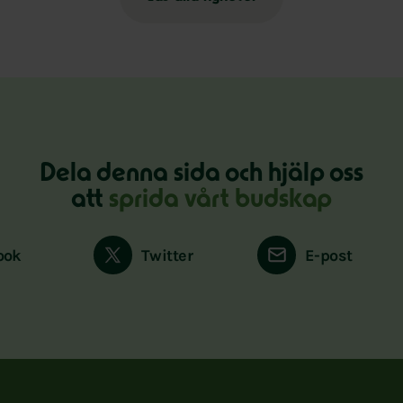
Dela denna sida och hjälp oss
att
sprida vårt budskap
ook
Twitter
E-post