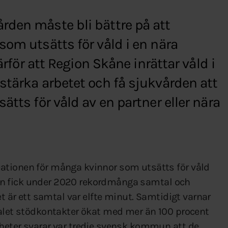
rden måste bli bättre på att
som utsätts för våld i en nära
därför att Region Skåne inrättar våld i
stärka arbetet och få sjukvården att
ätts för våld av en partner eller nära
ationen för många kvinnor som utsätts för våld
injen fick under 2020 rekordmånga samtal och
et är ett samtal var elfte minut. Samtidigt varnar
talet stödkontakter ökat med mer än 100 procent
heter svarar var tredje svensk kommun att de