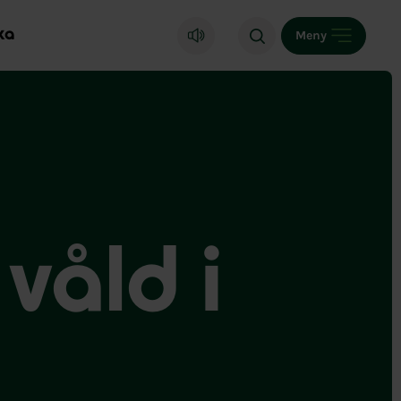
ka
Meny
 våld i