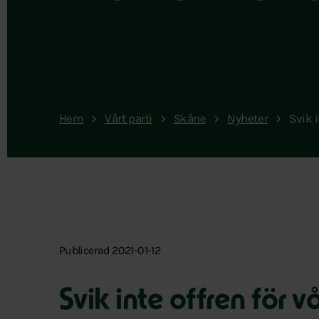
Hem
Vårt parti
Skåne
Nyheter
Svik i
Publicerad 2021-01-12
Svik inte offren för v