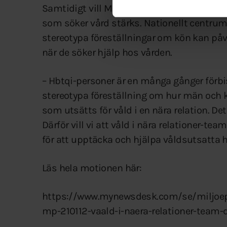
Samtidigt vill MP också att regionens ar
som söker vård stärks. Nationellt centrum 
stereotypa föreställningar om kön kan på
när de söker hjälp hos vården.
– Hbtqi-personer är en många gånger förbi
stereotypa föreställning om hur män och k
som utsätts för våld i en nära relation. De
Därför vill vi att våld i nära relationer-te
för att upptäcka och hjälpa våldsutsatta 
Läs hela motionen här:
https://www.mynewsdesk.com/se/miljoep
mp-210112-vaald-i-naera-relationer-team-