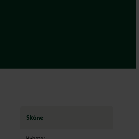
Skåne
Hoppa
över
Nyheter