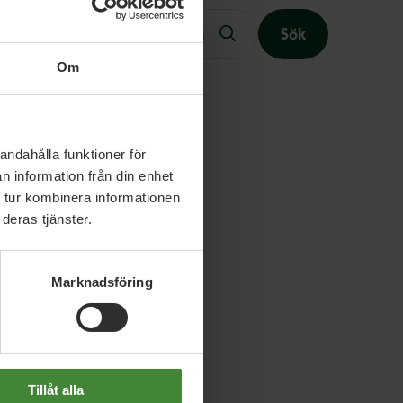
Sök
Om
Slutet på menyn
andahålla funktioner för
n information från din enhet
 tur kombinera informationen
deras tjänster.
Marknadsföring
Tillåt alla