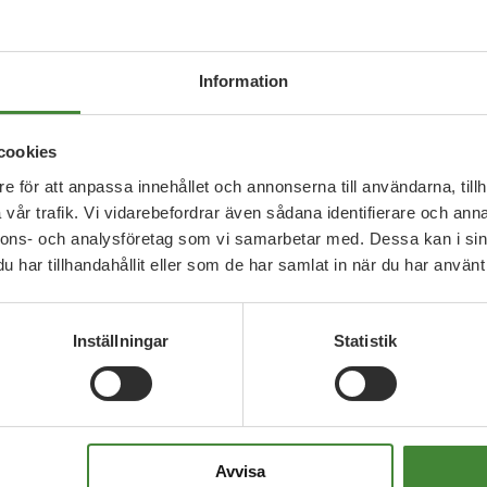
er som är utsatta för våld i en nära relation. Det
Region Skånes verksamheter, och därför vill vi i
n finnas som stöd i det dagliga arbetet, säger
Information
cookies
vårdprogram mot våld i nära relationer. Men trots
e för att anpassa innehållet och annonserna till användarna, tillh
a skillnader mellan olika enheter och mellan
vår trafik. Vi vidarebefordrar även sådana identifierare och anna
tioner. Det kan bland annat gälla rutiner för hur
nnons- och analysföretag som vi samarbetar med. Dessa kan i sin
 patienter och kunskapsbrister i hur våld i nära
har tillhandahållit eller som de har samlat in när du har använt 
Inställningar
Statistik
a. Precis som Region Skåne har barnskyddsteam som
a barn vill vi att det finns våld i nära relationer-
m rör patienter som utsätts för våld eller blir
ära anhörig, säger Mätta Ivarsson.
Avvisa