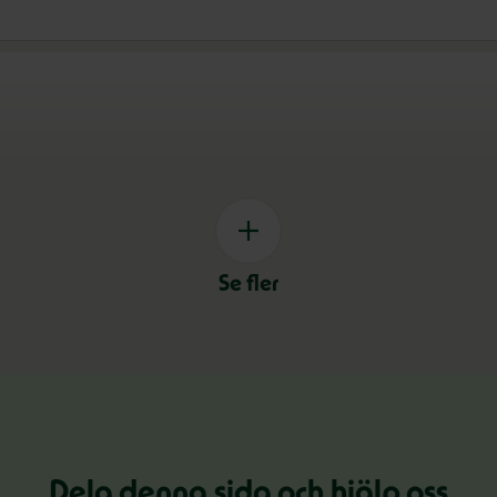
Se fler
Dela denna sida och hjälp oss