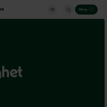
ka
Meny
ghet