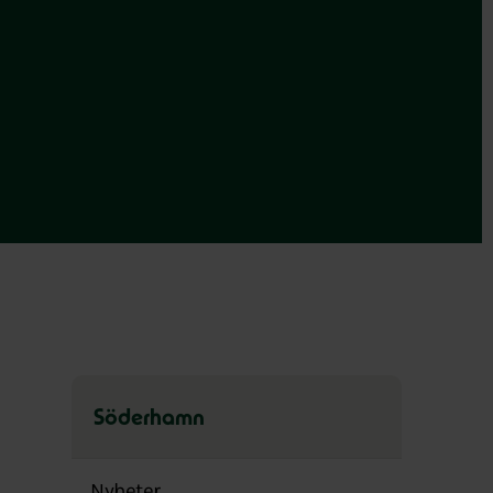
Söderhamn
Hoppa
över
Nyheter