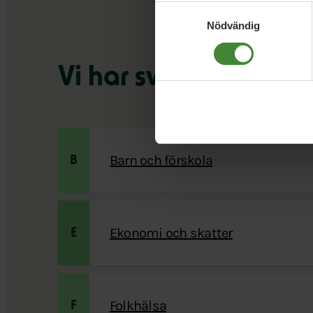
Samtyckesval
Nödvändig
Vi har svaren på din
Barn och förskola
B
Ekonomi och skatter
E
Folkhälsa
F