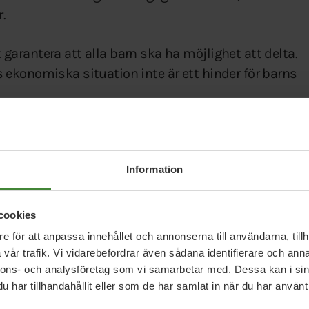
.
tt garantera att alla barn ska ha möjlighet att delta.
ars ekonomiska situation inte är ett hinder för barns
a och rättvisa. Föreningslivet är ofta de som
. De håller med lokaler och idéellt arbetande
Information
må medel får vi mycket arrangemang för pengarna,
cookies
e för att anpassa innehållet och annonserna till användarna, tillh
vår trafik. Vi vidarebefordrar även sådana identifierare och anna
nnons- och analysföretag som vi samarbetar med. Dessa kan i sin
har tillhandahållit eller som de har samlat in när du har använt 