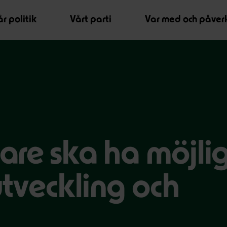
r politik
Vårt parti
Var med och påver
are ska ha möjli
 utveckling och