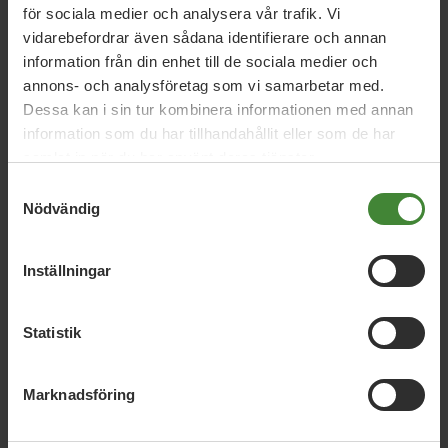
för sociala medier och analysera vår trafik. Vi
Sök
efter
vidarebefordrar även sådana identifierare och annan
fråga:
information från din enhet till de sociala medier och
annons- och analysföretag som vi samarbetar med.
Dessa kan i sin tur kombinera informationen med annan
Barn och skola
Bostad
B
information som du har tillhandahållit eller som de har
samlat in när du har använt deras tjänster.
Samtyckesval
Nödvändig
Demokrati & transparens
D
Inställningar
Kandidater
kommunfullmäktige
Kommunvalet
K
Statistik
2018
Kultur
Marknadsföring
Landsbygd
L