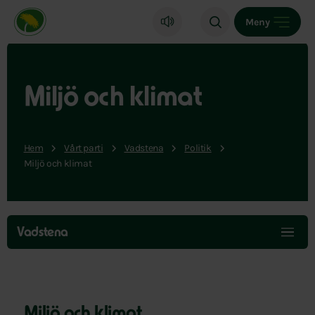
Miljöpartiet de gröna, startsida
Meny
Miljö och klimat
Hem
Vårt parti
Vadstena
Politik
Miljö och klimat
Hoppa
över
Vadstena
menyn
Miljö och klimat