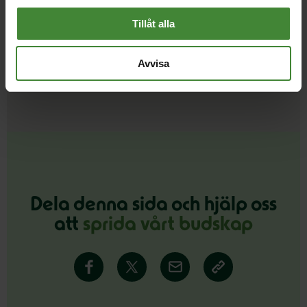
Tillåt alla
Avvisa
Se fler
Dela denna sida och hjälp oss
att
sprida vårt budskap