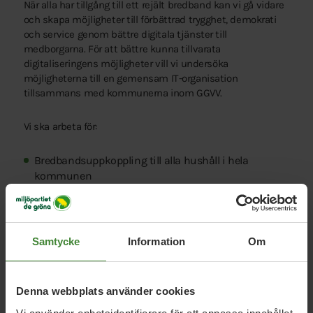
När alla har tillgång till ett rejält bredband kan vi gå vidare
och skapa möjligheter till förbättrad trygghet, demokrati
och service genom bättre digitala tjänster till
medborgarna. För att bättre kunna tillvarata
digitaliseringens möjligheter vill vi undersöka
möjligheterna till en gemensam IT-organisation
tillsammans med kommunerna inom GGVV.
Vi ska arbeta för:
Bredbandsuppkoppling till alla hushåll i hela
kommunen
Satsa på digitalseringens möjligheter
Undersök gemensam IT-organisation inom GGVV
Samtycke
Information
Om
Denna webbplats använder cookies