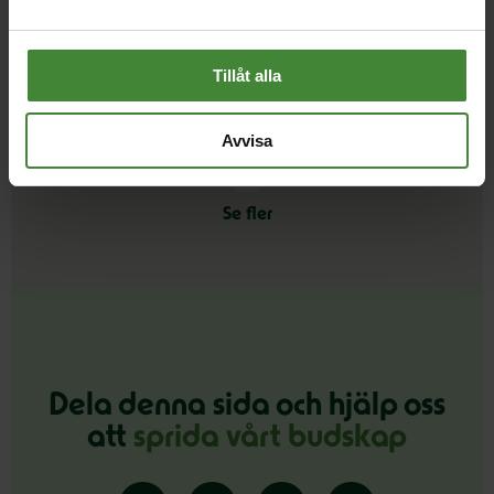
Klimat och Miljö
K
Tillåt alla
Avvisa
Se fler
Dela denna sida och hjälp oss
att
sprida vårt budskap