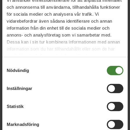
Vi använder enhetsidentifierare för att anpassa innehållet
och annonserna till användarna, tillhandahålla funktioner
Vi har svaren på dina
för sociala medier och analysera vår trafik. Vi
vidarebefordrar även sådana identifierare och annan
frågor
information från din enhet till de sociala medier och
annons- och analysföretag som vi samarbetar med.
Sök
efter
fråga:
Dessa kan i sin tur kombinera informationen med annan
information som du har tillhandahållit eller som de har
samlat in när du har använt deras tjänster.
Samtyckesval
Bredband och e-tjänster
B
Nödvändig
Inställningar
Ekologisk och närlagad mat i skola och
E
omsorg
Statistik
Giftfri vardag
G
Marknadsföring