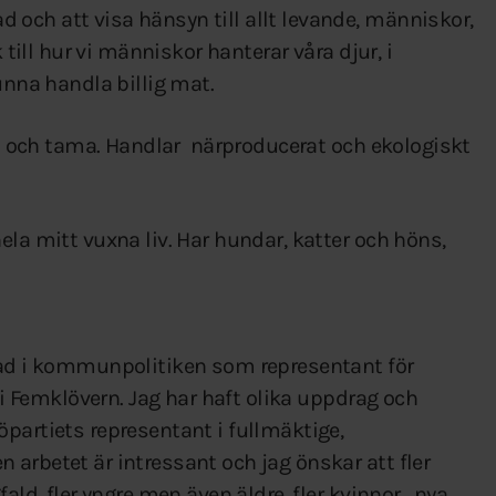
och att visa hänsyn till allt levande, människor,
 till hur vi människor hanterar våra djur, i
unna handla billig mat.
lda och tama. Handlar närproducerat och ekologiskt
ela mitt vuxna liv. Har hundar, katter och höns,
rad i kommunpolitiken som representant för
a i Femklövern. Jag har haft olika uppdrag och
partiets representant i fullmäktige,
arbetet är intressant och jag önskar att fler
ald, fler yngre men även äldre, fler kvinnor, nya