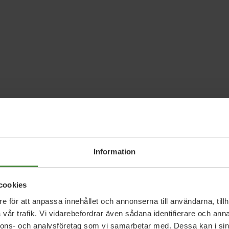
Information
er många år. De längsta tiden som chef för
cookies
som personalchef i Vaggeryds kommun och de sista
i Vaggeryd. Sammantaget har jag en erfarenhet
e för att anpassa innehållet och annonserna till användarna, tillh
vår trafik. Vi vidarebefordrar även sådana identifierare och anna
lken betydelse för den enskilde individen och hens
nnons- och analysföretag som vi samarbetar med. Dessa kan i sin