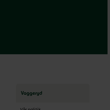
Vaggeryd
Hoppa
över
Vår politik