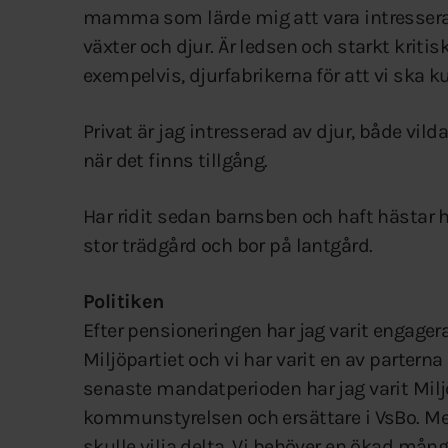
mamma som lärde mig att vara intresserad 
växter och djur. Är ledsen och starkt kritisk
exempelvis, djurfabrikerna för att vi ska k
Privat är jag intresserad av djur, både vi
när det finns tillgång.
Har ridit sedan barnsben och haft hästar h
stor trädgård och bor på lantgård.
Politiken
Efter pensioneringen har jag varit engage
Miljöpartiet och vi har varit en av partern
senaste mandatperioden har jag varit Miljö
kommunstyrelsen och ersättare i VsBo. Men 
skulle vilja delta. Vi behöver en ökad mångf