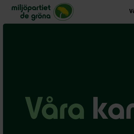
Miljöpartiet de gröna, startsida
Vå
Våra
ka