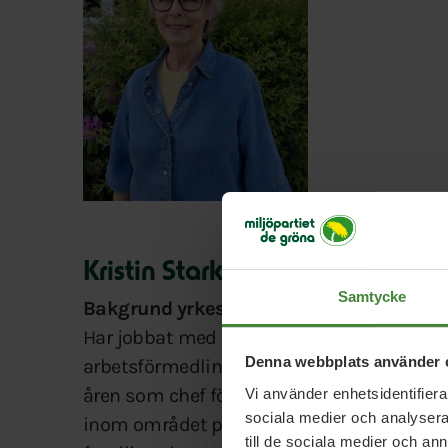
Kristin Stark, 76 år, pensionär.
Samtycke
Bakgrund yrkesliv
Har jobbat med arbetsmarknads frågor und
Denna webbplats använder 
arbetsförmedlingen i Vaggeryd. Några år 
åren som chef för Arbetsmarknadsenheten 
Vi använder enhetsidentifierar
sociala medier och analysera 
inom området på nästan 30 år. Har sett vi
till de sociala medier och a