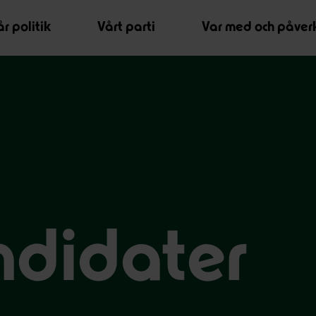
r politik
Vårt parti
Var med och påver
ndidater