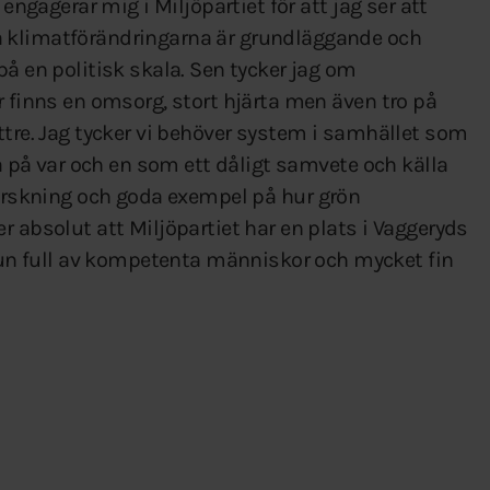
 engagerar mig i Miljöpartiet för att jag ser att
a klimatförändringarna är grundläggande och
på en politisk skala. Sen tycker jag om
r finns en omsorg, stort hjärta men även tro på
ttre. Jag tycker vi behöver system i samhället som
ga på var och en som ett dåligt samvete och källa
is, forskning och goda exempel på hur grön
r absolut att Miljöpartiet har en plats i Vaggeryds
n full av kompetenta människor och mycket fin