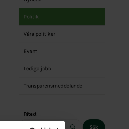
menyn
Politik
Våra politiker
Event
Lediga jobb
Transparensmeddelande
Fritext
Sök