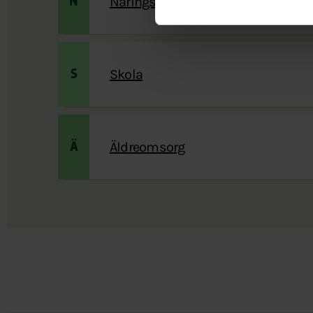
Näringsliv
N
Skola
S
Äldreomsorg
Ä