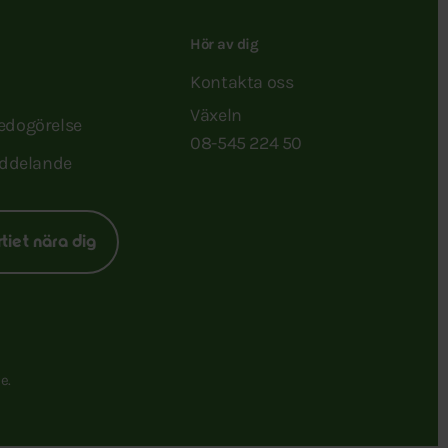
Hör av dig
Kontakta oss
Växeln
redogörelse
08-545 224 50
ddelande
rtiet nära dig
e.