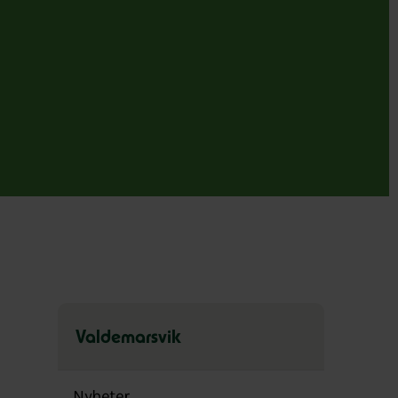
Valdemarsvik
Hoppa
över
Nyheter