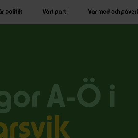
r politik
Vårt parti
Var med och påver
gor A-Ö i
rsvik