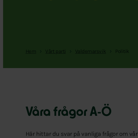
Hem
Vårt parti
Valdemarsvik
Politik
Våra frågor A-Ö
Här hittar du svar på vanliga frågor om vår p