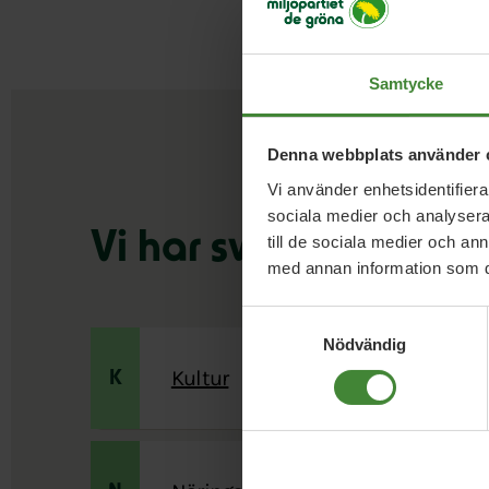
Samtycke
Denna webbplats använder 
Vi använder enhetsidentifierar
sociala medier och analysera 
Vi har svaren
på dina
till de sociala medier och a
med annan information som du 
Samtyckesval
Nödvändig
Kultur
K