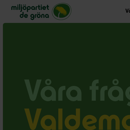
Miljöpartiet de gröna, startsida
Vå
Våra frå
Valdema