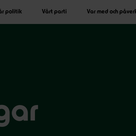
r politik
Vårt parti
Var med och påver
gar