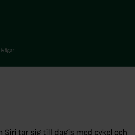
lvägar
iri tar sig till dagis med cykel och