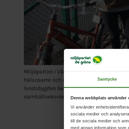
Miljöpartiet i Vårgårda vill bygga cykelväga
hälsosamt och miljösmart sätt – ett bra cy
Samtycke
landsbygden behövs. De andra partierna v
samhällsekonomiskt olönsamma motorv
Denna webbplats använder 
Vi använder enhetsidentifierar
sociala medier och analysera 
till de sociala medier och a
med annan information som du 