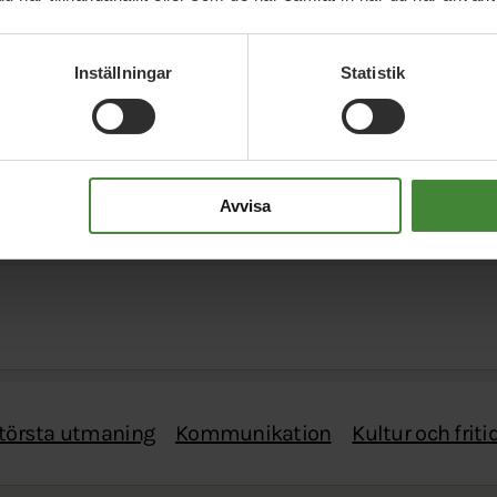
Inställningar
Statistik
a frågor
Avvisa
största utmaning
Kommunikation
Kultur och friti