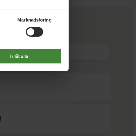
Marknadsföring
Sök
efter
fråga:
Tillåt alla
d