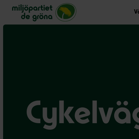
Miljöpartiet de gröna, startsida
Vå
Cykelvä