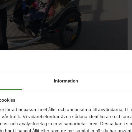
r så att vi alla kan transportera oss på ett säkert,
kelnätverk i tätorten och i byarna på
Information
ill satsa kommunala miljoner på
ägar.
cookies
e för att anpassa innehållet och annonserna till användarna, tillh
vår trafik. Vi vidarebefordrar även sådana identifierare och anna
nnons- och analysföretag som vi samarbetar med. Dessa kan i sin
har tillhandahållit eller som de har samlat in när du har använt 