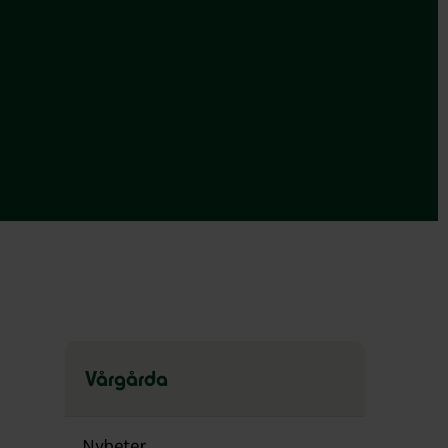
Vårgårda
Hoppa
över
Nyheter