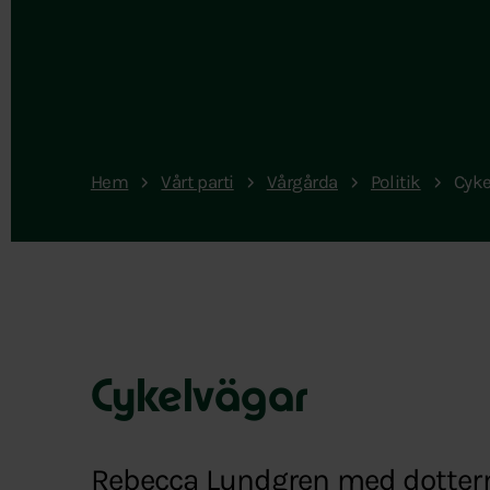
Hem
Vårt parti
Vårgårda
Politik
Cyke
Cykelvägar
Rebecca Lundgren med dottern S