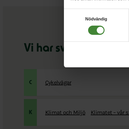
Samtyckesval
Nödvändig
Vi har svaren på din
Cykelvägar
C
Klimat och Miljö
Klimatet – vår 
K