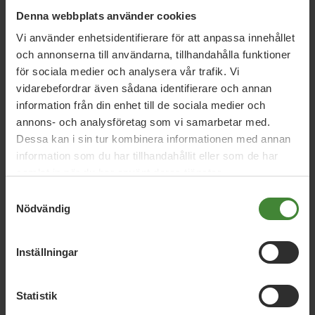
Denna webbplats använder cookies
Relaterade nyheter
Vi använder enhetsidentifierare för att anpassa innehållet
och annonserna till användarna, tillhandahålla funktioner
för sociala medier och analysera vår trafik. Vi
Värmland, 10 juli 2015
vidarebefordrar även sådana identifierare och annan
information från din enhet till de sociala medier och
Glädjande besked om patientavgifter
annons- och analysföretag som vi samarbetar med.
Dessa kan i sin tur kombinera informationen med annan
information som du har tillhandahållit eller som de har
Värmland, 10 april 2015
samlat in när du har använt deras tjänster.
Värmland behöver de invandrade
Samtyckesval
läkarna
Nödvändig
Inställningar
Läs alla nyheter
Statistik