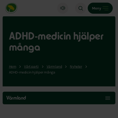
Miljöpartiet de gröna, startsida
Meny
ADHD-medicin hjälper
många
Hem
Vårt parti
Värmland
Nyheter
ADHD-medicin hjälper många
Hoppa
över
Värmland
menyn