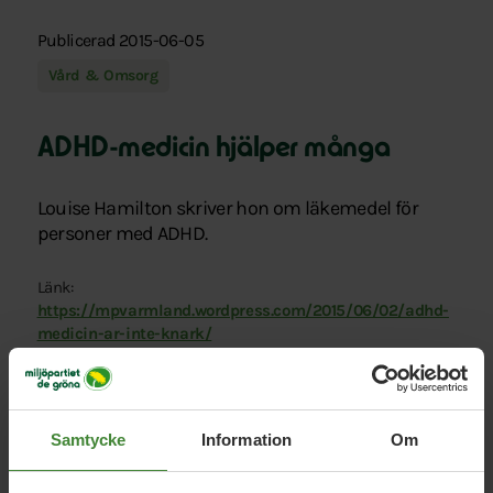
Publicerad 2015-06-05
Vård & Omsorg
ADHD-medicin hjälper många
Louise Hamilton skriver hon om läkemedel för
personer med ADHD.
Länk:
https://mpvarmland.wordpress.com/2015/06/02/adhd-
medicin-ar-inte-knark/
Samtycke
Information
Om