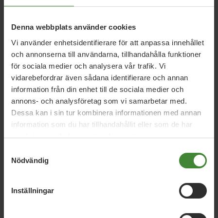
Relaterade nyheter
Denna webbplats använder cookies
Vi använder enhetsidentifierare för att anpassa innehållet
Värmland, 2 februari 2015
och annonserna till användarna, tillhandahålla funktioner
Lärorikt möte på VärmLant
för sociala medier och analysera vår trafik. Vi
vidarebefordrar även sådana identifierare och annan
information från din enhet till de sociala medier och
annons- och analysföretag som vi samarbetar med.
Värmland, 21 januari 2015
Dessa kan i sin tur kombinera informationen med annan
”Nu har den lokala vågen startat”
information som du har tillhandahållit eller som de har
samlat in när du har använt deras tjänster.
Samtyckesval
Värmland, 29 augusti 2014
Nödvändig
Vår politik för Värmlands landsbygd
Inställningar
Läs alla nyheter