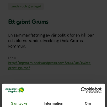
Lands- och glesbygd
Ett grönt Grums
En sammanfattning av vår politik för en hållbar
och blomstrande utveckling i hela Grums
kommun.
Länk:
http://mpvarmland.wordpress.com/2014/08/15/ett-
gront-grums/
Samtycke
Information
Om