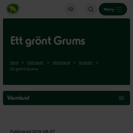
Miljöpartiet de gröna, startsida
Meny
Ett grönt Grums
Hem
Vårt parti
Värmland
Nyheter
Ett grönt Grums
Hoppa
över
Värmland
menyn
Publicerad 2014-08-27