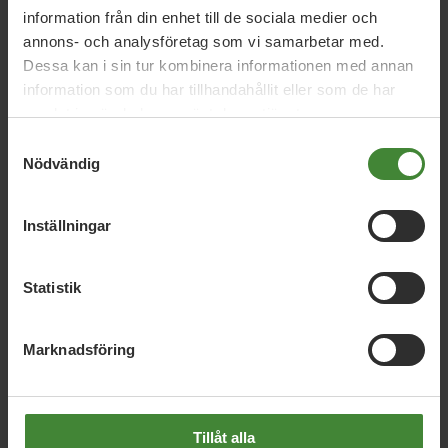
Jesper Johansson i Värmlands Folkblad idag.
information från din enhet till de sociala medier och
annons- och analysföretag som vi samarbetar med.
Länk:
Dessa kan i sin tur kombinera informationen med annan
http://www.vf.se/nyheter/mp-vill-inte-ha-
information som du har tillhandahållit eller som de har
flygbiljettsubventioner/
samlat in när du har använt deras tjänster.
Samtyckesval
Nödvändig
Inställningar
Statistik
Dela denna sida och hjälp oss
att
sprida vårt budskap
Marknadsföring
Tillåt alla