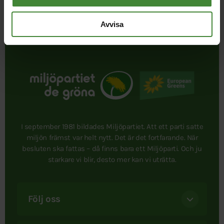
Avvisa
I september 1981 bildades Miljöpartiet. Att ett parti satte
miljön främst var helt nytt. Det är det fortfarande. När
besluten ska fattas – då finns bara ett Miljöparti. Och ju
starkare vi blir, desto mer kan vi uträtta.
Följ oss