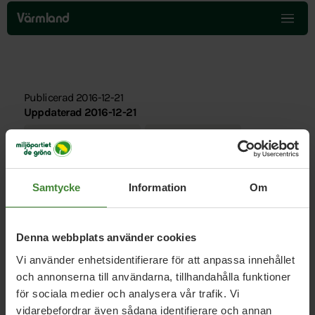
Hoppa
över
Värmland
menyn
Publicerad 2016-12-21
Uppdaterad 2016-12-21
Klimat och Transporter
Trafik och resande
Flyget är det minst klimatsmarta
Samtycke
Information
Om
trafikslaget och bör inte
subventioneras
Denna webbplats använder cookies
Vi använder enhetsidentifierare för att anpassa innehållet
Skattemässigt är flygtrafiken det mest gynnade
trafikslaget, fast det är det minst klimatsmarta. Vi
och annonserna till användarna, tillhandahålla funktioner
tycker inte att man ska upphandla flygtrafik för
för sociala medier och analysera vår trafik. Vi
skattepengar, förklarar MP Värmlands språkrör
vidarebefordrar även sådana identifierare och annan