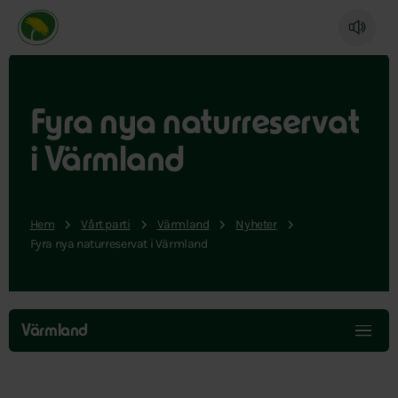
Miljöpartiet de gröna, startsida
Fyra nya naturreservat
i Värmland
Hem
Vårt parti
Värmland
Nyheter
Fyra nya naturreservat i Värmland
Hoppa
över
Värmland
menyn