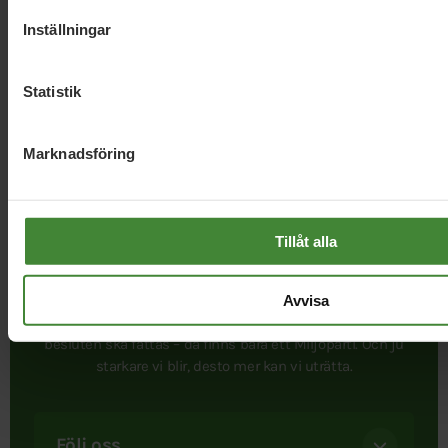
Inställningar
Statistik
Marknadsföring
Tillåt alla
I september 1981 bildades Miljöpartiet. Att ett parti satte
Avvisa
miljön främst var helt nytt. Det är det fortfarande. När
besluten ska fattas – då finns bara ett Miljöparti. Och ju
starkare vi blir, desto mer kan vi uträtta.
Följ oss