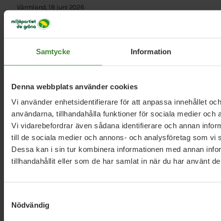
Värmland, 18 juni 2026
Veckobrev v. 25: Budgetbeslut,
djungellekpark och valfix
Samtycke
Information
Läs alla nyheter
Denna webbplats använder cookies
Vi använder enhetsidentifierare för att anpassa innehållet och
användarna, tillhandahålla funktioner för sociala medier och a
Vi vidarebefordrar även sådana identifierare och annan inform
till de sociala medier och annons- och analysföretag som vi
Dessa kan i sin tur kombinera informationen med annan info
tillhandahållit eller som de har samlat in när du har använt de
Dela denna sida och hjälp oss
att
sprida vårt budskap
Samtyckesval
Nödvändig