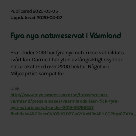
Publicerad 2020-03-05
Uppdaterad 2020-04-07
Fyra nya naturreservat i Värmland
Bra! Under 2019 har fyra nya naturreservat bildats
i vårt län. Därmed har ytan av långsiktigt skyddad
natur ökat med över 2200 hektar. Något vi i
Miljöaprtiet kämpat för.
Länk:
http://www.mynewsdesk.com/se/lansstyrelsen-
varmland/pressreleases/vaermlands-laen-fick-fyra-
nya-naturreservat-under-2019-2978953?
fbclid=IwAR0RsceCVI05LKLDZGaGYKnN3oAPHGCPbrpCZXY