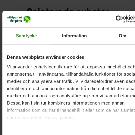
Relaterade nyheter
Samtycke
Information
Om
Värmland, 2 februari 2015
Lärorikt möte på VärmLant
Denna webbplats använder cookies
Vi använder enhetsidentifierare för att anpassa innehållet oc
Värmland, 21 januari 2015
annonserna till användarna, tillhandahålla funktioner för socia
”Nu har den lokala vågen startat”
medier och analysera vår trafik. Vi vidarebefordrar även såd
identifierare och annan information från din enhet till de socia
medier och annons- och analysföretag som vi samarbetar m
Dessa kan i sin tur kombinera informationen med annan
Värmland, 29 augusti 2014
information som du har tillhandahållit eller som de har samlat
Vår politik för Värmlands landsbygd
när du har använt deras tjänster.
Samtyckesval