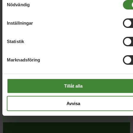
Nödvändig
Läs alla nyheter
Inställningar
Statistik
Marknadsföring
Dela denna sida och hjälp oss
att
sprida vårt budskap
Tillåt alla
Avvisa