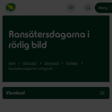
Miljöpartiet de gröna, startsida
Meny
Ransätersdagarna i
rörlig bild
Hem
Vårt parti
Värmland
Nyheter
Ransätersdagarna i rörlig bild
Hoppa
över
Värmland
menyn