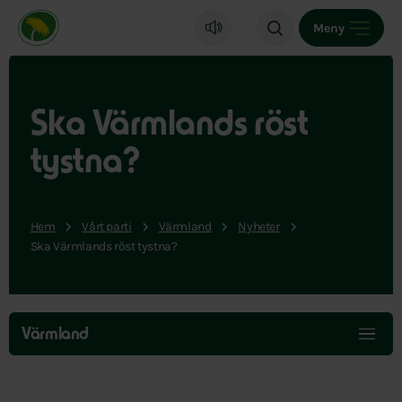
Miljöpartiet de gröna, startsida
Meny
Ska Värmlands röst
tystna?
Hem
Vårt parti
Värmland
Nyheter
Ska Värmlands röst tystna?
Hoppa
över
Värmland
menyn