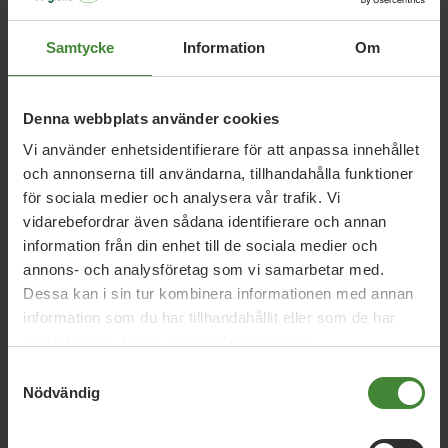
Samtycke
Information
Om
Relaterade nyheter
Denna webbplats använder cookies
Vi använder enhetsidentifierare för att anpassa innehållet
Värmland, 29 juni 2026
och annonserna till användarna, tillhandahålla funktioner
SVT:s valkompass och Miljöpartiet
för sociala medier och analysera vår trafik. Vi
Värmlands svar
vidarebefordrar även sådana identifierare och annan
information från din enhet till de sociala medier och
annons- och analysföretag som vi samarbetar med.
Värmland, 27 juni 2026
Dessa kan i sin tur kombinera informationen med annan
information som du har tillhandahållit eller som de har
Veckobrev v. 26: Almedalen och SM-
samlat in när du har använt deras tjänster.
vecka
Samtyckesval
Nödvändig
Värmland, 18 juni 2026