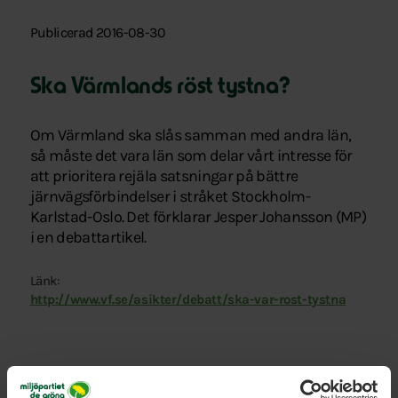
Publicerad 2016-08-30
Ska Värmlands röst tystna?
Om Värmland ska slås samman med andra län,
så måste det vara län som delar vårt intresse för
att prioritera rejäla satsningar på bättre
järnvägsförbindelser i stråket Stockholm-
Karlstad-Oslo. Det förklarar Jesper Johansson (MP)
i en debattartikel.
Länk:
http://www.vf.se/asikter/debatt/ska-var-rost-tystna