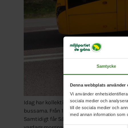
Samtycke
Denna webbplats använder 
Vi använder enhetsidentifierar
sociala medier och analysera 
Idag har kollektivtrafiknämnden fattat besl
till de sociala medier och a
bussarna. Från 1 juni kommer buss 800 att
med annan information som du 
Samtidigt får Säffle-borna en anropsstyr
vardagsmorgnar, för att passa dem som bör
Samtyckesval