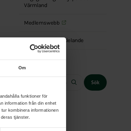
Värmland
Medlemswebb
Transparensmeddelande
Om
Fritext
Sök
andahålla funktioner för
n information från din enhet
 tur kombinera informationen
Slutet på menyn
deras tjänster.