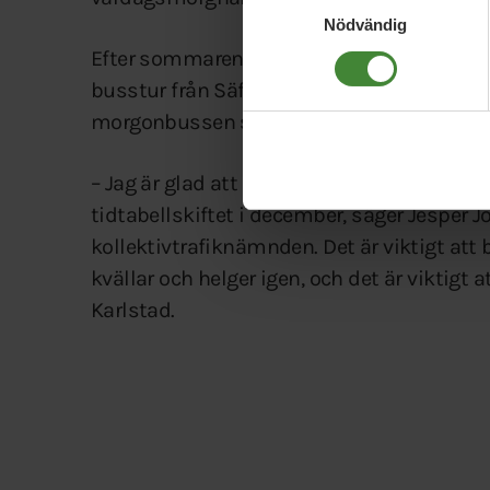
Nödvändig
Efter sommaren sker ytterligare en liten för
busstur från Säffle som kommer till Karlsta
morgonbussen som passar till första Sto
– Jag är glad att vi kan göra de här förändr
tidtabellskiftet i december, säger Jesper 
kollektivtrafiknämnden. Det är viktigt att
kvällar och helger igen, och det är viktigt a
Karlstad.