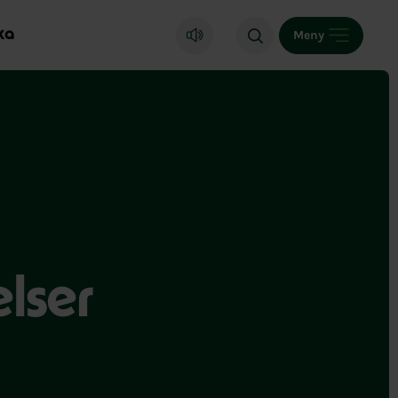
ka
Meny
lser