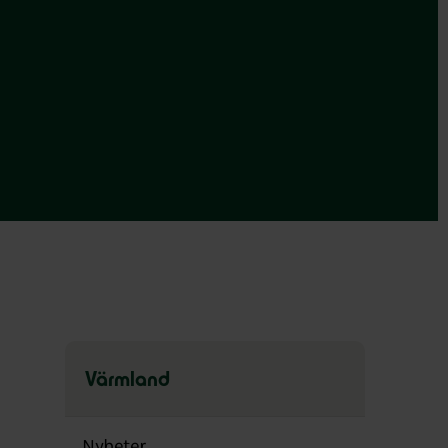
Värmland
Hoppa
över
Nyheter