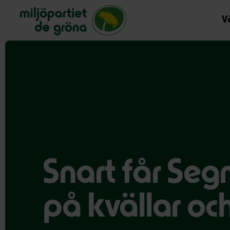
Miljöpartiet de gröna, startsida
Vå
Snart får Seg
på kvällar oc