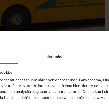
Information
cookies
e för att anpassa innehållet och annonserna till användarna, tillh
vår trafik. Vi vidarebefordrar även sådana identifierare och anna
ut om justeringar i tidtabellen för Säffle-
nnons- och analysföretag som vi samarbetar med. Dessa kan i sin
 stanna i Segmon på kvällar och helger.
har tillhandahållit eller som de har samlat in när du har använt 
d tur som ankommer Karlstad 06.23 på
jar jobba i Karlstad vid sjutiden.