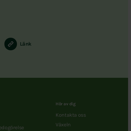
Länk
Hör av dig
Kontakta oss
Växeln
redogörelse