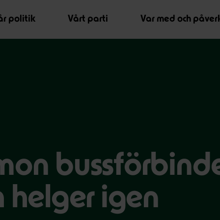
r politik
Vårt parti
Var med och påver
mon bussförbinde
h helger igen