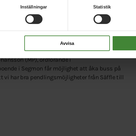
Inställningar
Statistik
ändring. Från 17 augusti blir det en ordinarie
d 06.23, och istället blir den tidiga
ckholms-tåget anropsstyrd.
Avvisa
ingarna nu, och inte behöver vänta till
Johansson (MP), ordförande i
 boende i Segmon får möjlighet att åka buss på
tt vi har bra pendlingsmöjligheter från Säffle till