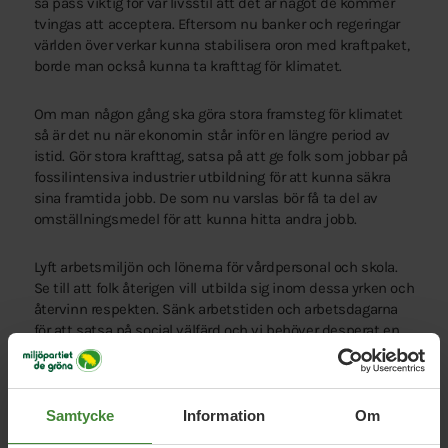
så pass viktig för vår livsstil att det är något de kommer
tvingas att acceptera. Eftersom nu banker och regeringar
världen över verkar kunna stabilisera oron med kraftpaket,
borde man också kunna ta krafttag för klimatet.
Om man någon gång ska göra stora framsteg för klimatet
så är det nu när ekonomin står inför en längre period av
istid. Gör stora krafttag, satsa på att ge folk som jobbar på
fossilintensiva industrier utbildning för att kunna säkra
sina framtida jobb. De som nu varslas bör få ta del av
omställningsmedel för att kunna hitta andra jobb.
Lyft arbetsmiljön och lönerna för vårdpersonal och skola.
Se till att folk återigen vill utbilda sig inom dessa yrken och
återvinn respekten. Sänk arbetstiden och arbetsdagarna
för att satsa på social välfärd och vi behöver desperat en
progressiv fördelningspolitik och börja lära oss att värdera
det sociala- och kulturella kapitalet som faktorer för att
bekämpa segregering och ojämlikhet.
Samtycke
Information
Om
En stund som denna kräver solidaritet. Varför vi inte finner