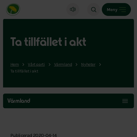
Miljöpartiet de gröna, startsida
Meny
Ta tillfället i akt
Hem
Vårt parti
Värmland
Nyheter
Ta tillfället i akt
Hoppa
över
Värmland
menyn
Publicerad 2020-04-14