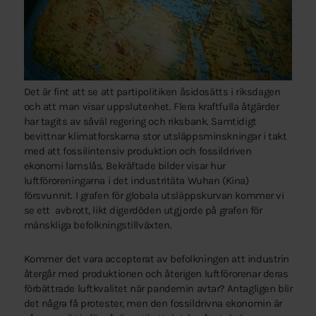
Det är fint att se att partipolitiken åsidosätts i riksdagen
och att man visar uppslutenhet. Flera kraftfulla åtgärder
har tagits av såväl regering och riksbank. Samtidigt
bevittnar klimatforskarna stor utsläppsminskningar i takt
med att fossilintensiv produktion och fossildriven
ekonomi lamslås. Bekräftade bilder visar hur
luftföroreningarna i det industritäta Wuhan (Kina)
försvunnit. I grafen för globala utsläppskurvan kommer vi
se ett avbrott, likt digerdöden utgjorde på grafen för
mänskliga befolkningstillväxten.
Kommer det vara accepterat av befolkningen att industrin
återgår med produktionen och återigen luftförorenar deras
förbättrade luftkvalitet när pandemin avtar? Antagligen blir
det några få protester, men den fossildrivna ekonomin är