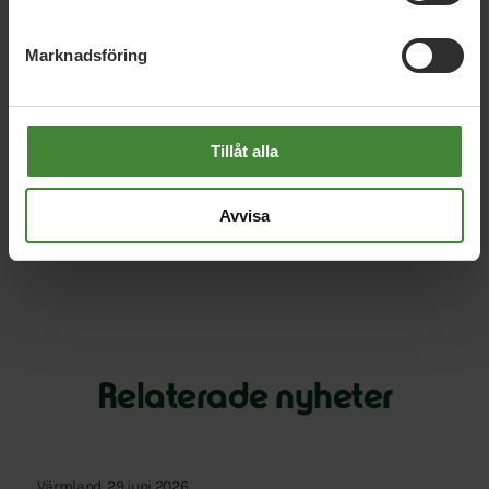
”With climate change, overdue asteroid strikes, epidemics
and population growth, our own planet is increasingly
Marknadsföring
precarious.”
– Stephen Hawking
Oscar Askling
Tillåt alla
(Publicerad i Värmlands folkblad 14 april 2020)
Avvisa
Relaterade nyheter
Värmland, 29 juni 2026