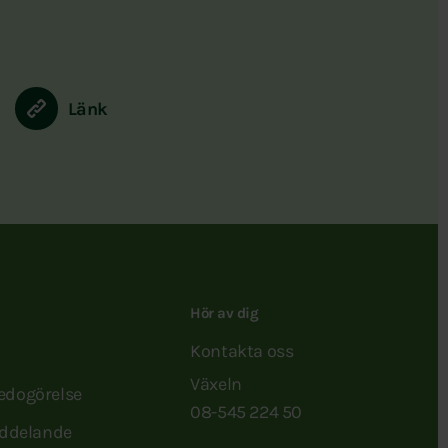
Länk
Hör av dig
Kontakta oss
Växeln
redogörelse
08-545 224 50
ddelande