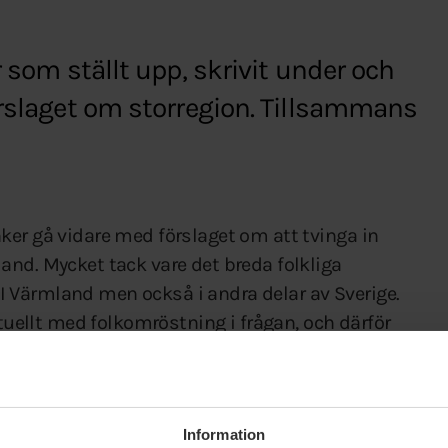
r som ställt upp, skrivit under och
örslaget om storregion. Tillsammans
er gå vidare med förslaget om att tvinga in
and. Mycket tack vare det breda folkliga
 Värmland men också i andra delar av Sverige.
ktuellt med folkomröstning i frågan, och därför
 för denna gång.
om de innehåller personuppgifter. Ni som har
att de går till destruktion.
Information