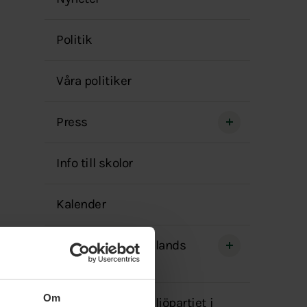
menyn
Politik
Våra politiker
Press
Info till skolor
Kalender
Miljöpartiet Värmlands
nätverk
Om
Engagera dig i Miljöpartiet i