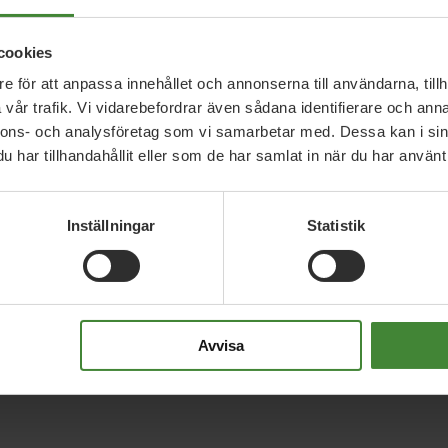
n vill tvinga in Värmland i en region utan att det
cookies
rta kampanjen igen.
e för att anpassa innehållet och annonserna till användarna, tillh
vår trafik. Vi vidarebefordrar även sådana identifierare och anna
nnons- och analysföretag som vi samarbetar med. Dessa kan i sin
har tillhandahållit eller som de har samlat in när du har använt 
Inställningar
Statistik
Avvisa