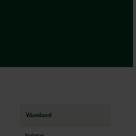
Värmland
Hoppa
över
Nyheter