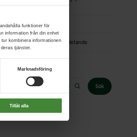
Värmland
Medlemswebb
andahålla funktioner för
n information från din enhet
 tur kombinera informationen
Transparensmeddelande
deras tjänster.
Marknadsföring
Fritext
Sök
Tillåt alla
Slutet på menyn