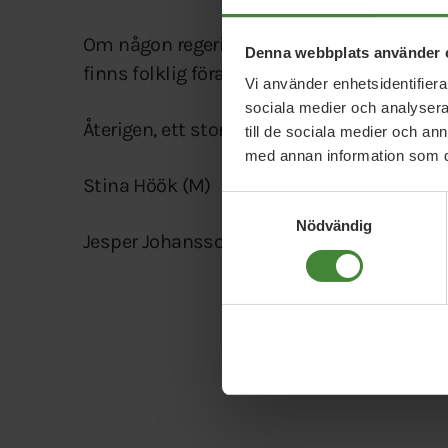
Om någon regering, oavsett färg, i framtide
Denna webbplats använder 
finns folklig förankring kommer vi att sta
Vi använder enhetsidentifierar
sociala medier och analysera 
Återigen, ett stort tack alla värmlänningar.
till de sociala medier och a
med annan information som du 
Stina Höök (M)
Samtyckesval
Nödvändig
Jesper Johansson (MP)