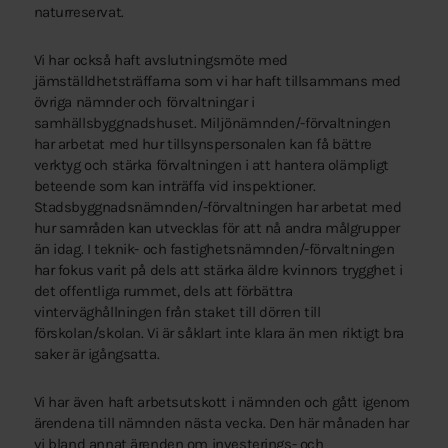
naturreservat.
Vi har också haft avslutningsmöte med
jämställdhetsträffarna som vi har haft tillsammans med
övriga nämnder och förvaltningar i
samhällsbyggnadshuset. Miljönämnden/-förvaltningen
har arbetat med hur tillsynspersonalen kan få bättre
verktyg och stärka förvaltningen i att hantera olämpligt
beteende som kan inträffa vid inspektioner.
Stadsbyggnadsnämnden/-förvaltningen har arbetat med
hur samråden kan utvecklas för att nå andra målgrupper
än idag. I teknik- och fastighetsnämnden/-förvaltningen
har fokus varit på dels att stärka äldre kvinnors trygghet i
det offentliga rummet, dels att förbättra
vinterväghållningen från staket till dörren till
förskolan/skolan. Vi är såklart inte klara än men riktigt bra
saker är igångsatta.
Vi har även haft arbetsutskott i nämnden och gått igenom
ärendena till nämnden nästa vecka. Den här månaden har
vi bland annat ärenden om investerings- och