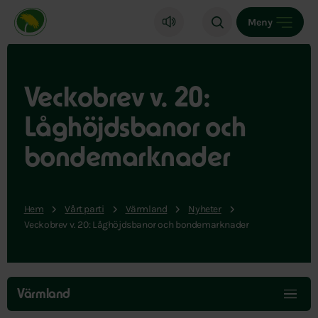
Miljöpartiet de gröna, startsida
Meny
Veckobrev v. 20:
Låghöjdsbanor och
bondemarknader
Hem
Vårt parti
Värmland
Nyheter
Veckobrev v. 20: Låghöjdsbanor och bondemarknader
Hoppa
över
Värmland
menyn