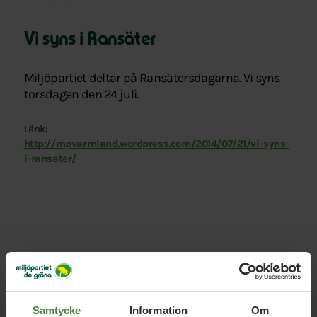
Vi syns i Ransäter
Miljöpartiet deltar på Ransätersdagarna. Vi syns
torsdagen den 24 juli.
Länk:
http://mpvarmland.wordpress.com/2014/07/21/vi-syns-
i-ransater/
Relaterade nyheter
Samtycke
Information
Om