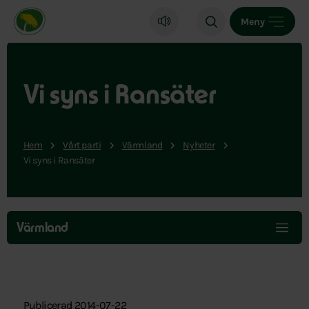
Miljöpartiet de gröna, startsida
Meny
Vi syns i Ransäter
Hem
Vårt parti
Värmland
Nyheter
Vi syns i Ransäter
Hoppa
över
Värmland
menyn
Publicerad 2014-07-22