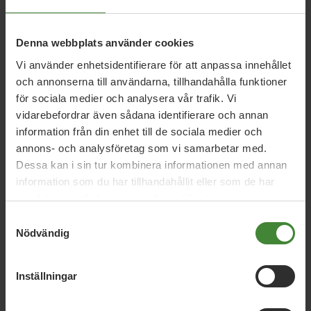
Värmland, 29 juni 2026
Denna webbplats använder cookies
SVT:s valkompass och Miljöpartiet
Vi använder enhetsidentifierare för att anpassa innehållet
Värmlands svar
och annonserna till användarna, tillhandahålla funktioner
för sociala medier och analysera vår trafik. Vi
vidarebefordrar även sådana identifierare och annan
Värmland, 27 juni 2026
information från din enhet till de sociala medier och
Veckobrev v. 26: Almedalen och SM-
annons- och analysföretag som vi samarbetar med.
vecka
Dessa kan i sin tur kombinera informationen med annan
information som du har tillhandahållit eller som de har
samlat in när du har använt deras tjänster.
Värmland, 18 juni 2026
Samtyckesval
Nödvändig
Veckobrev v. 25: Budgetbeslut,
djungellekpark och valfix
Inställningar