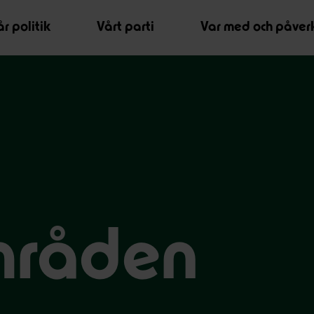
r politik
Vårt parti
Var med och påver
mråden