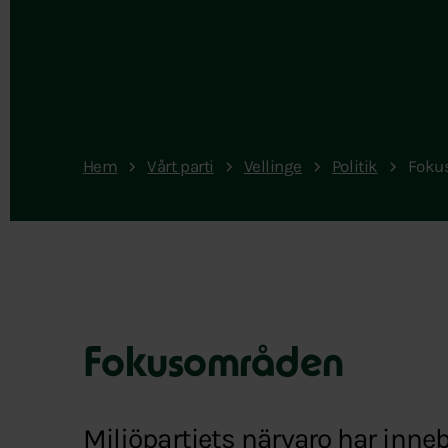
Hem
Vårt parti
Vellinge
Politik
Foku
Fokusområden
Miljöpartiets närvaro har inneb