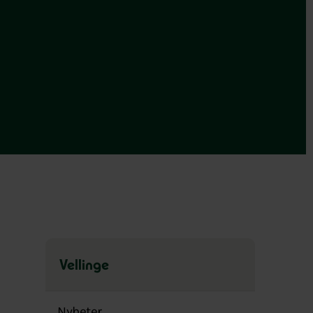
Vellinge
Hoppa
över
Nyheter