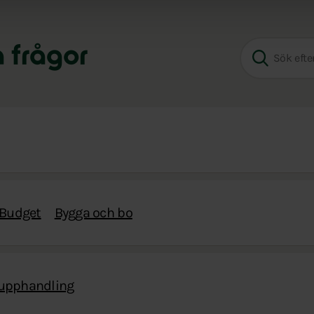
a frågor
Budget
Bygga och bo
 upphandling