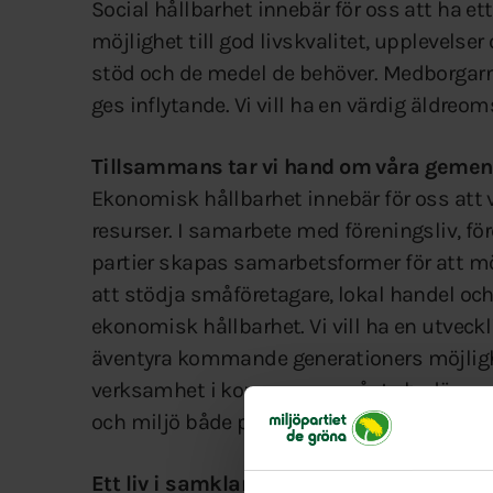
Social hållbarhet innebär för oss att ha et
möjlighet till god livskvalitet, upplevels
stöd och de medel de behöver. Medborgarn
ges inflytande. Vi vill ha en värdig äldreom
Tillsammans tar vi hand om våra geme
Ekonomisk hållbarhet innebär för oss att
resurser. I samarbete med föreningsliv, fö
partier skapas samarbetsformer för att mö
att stödja småföretagare, lokal handel o
ekonomisk hållbarhet. Vi vill ha en utveck
äventyra kommande generationers möjlighe
verksamhet i kommunen måste bedömas u
och miljö både på kort och lång sikt.
Ett liv i samklang med naturen