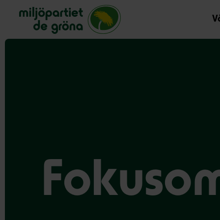
Miljöpartiet de gröna, startsida
Vå
Fokuso