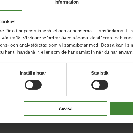
Information
espektera naturen, samtidigt som vi säkrar
att bevara jordbruksmark och naturområden. De
cookies
s för pengar. Vi vill ta hand om våra fantastiska
e för att anpassa innehållet och annonserna till användarna, tillh
nga stränder, levande hav, vackra naturreservat,
vår trafik. Vi vidarebefordrar även sådana identifierare och anna
a flora och fauna.
nnons- och analysföretag som vi samarbetar med. Dessa kan i sin
har tillhandahållit eller som de har samlat in när du har använt 
Inställningar
Statistik
Avvisa