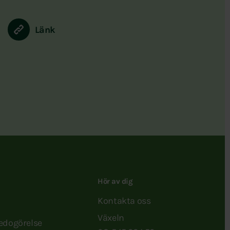
Länk
Hör av dig
Kontakta oss
Växeln
redogörelse