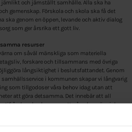
t jämlikt och jämställt samhälle. Alla ska ha
er och gemenskap. Förskola och skola ska få det
a ska genom en öppen, levande och aktiv dialog
sorg som ger årsrika ett gott liv.
nsamma resurser
 värna om såväl mänskliga som materiella
retagsliv, forskare och tillsammans med övriga
jliggöra långsiktighet i beslutsfattandet. Genom
ch samhällsservice i kommunen skapar vi långvarig
ling som tillgodoser våra behov idag utan att
ter att göra detsamma. Det innebär att all
tifrån hur den kommer att påverka människor