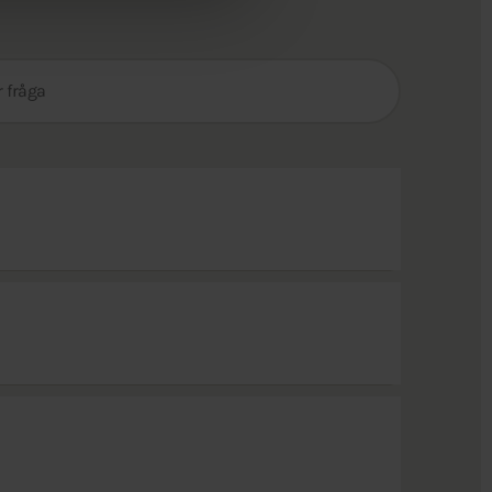
Sök
efter
fråga: