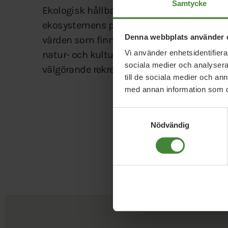
Samtycke
Ekologisk hållbarhet innebär för oss att r
ekosystemens produktionsförmåga genom 
Denna webbplats använder 
värden som finns i vår natur kan inte köpa
Vi använder enhetsidentifierar
natur- och kulturvärden såsom våra milslå
sociala medier och analysera 
välgörande rekreationsområden och vår rik
till de sociala medier och a
med annan information som du 
Samtyckesval
Nödvändig