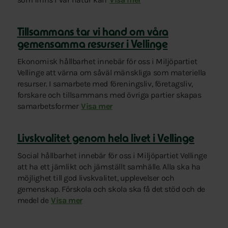
Tillsammans tar vi hand om våra
gemensamma resurser i Vellinge
Ekonomisk hållbarhet innebär för oss i Miljöpartiet
Vellinge att värna om såväl mänskliga som materiella
resurser. I samarbete med föreningsliv, företagsliv,
forskare och tillsammans med övriga partier skapas
samarbetsformer
för att möjliggöra långsiktighet i beslut
Visa mer
Livskvalitet genom hela livet i Vellinge
Social hållbarhet innebär för oss i Miljöpartiet Vellinge
att ha ett jämlikt och jämställt samhälle. Alla ska ha
möjlighet till god livskvalitet, upplevelser och
gemenskap. Förskola och skola ska få det stöd och de
medel de
behöver. Medborgarna ska genom en öppen, levande oc
Visa mer