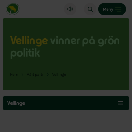
Miljöpartiet de gröna, startsida
Meny
Vellinge
vinner på grön
politik
Hem
Vårt parti
Vellinge
Hoppa
över
Vellinge
menyn