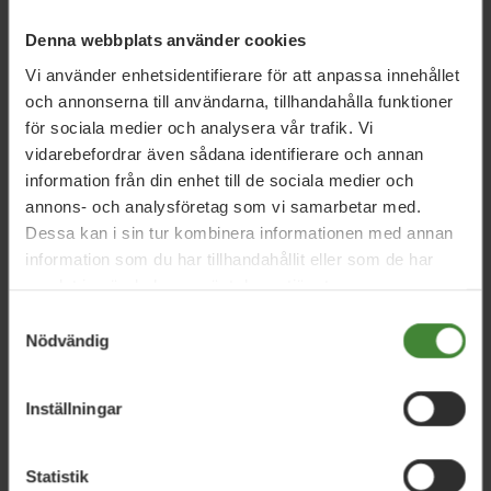
Ny styrelse för Miljöpartiet i Vellinge vald
Denna webbplats använder cookies
vid årsmötet 2026
Vi använder enhetsidentifierare för att anpassa innehållet
och annonserna till användarna, tillhandahålla funktioner
för sociala medier och analysera vår trafik. Vi
Vellinge, 11 februari 2026
vidarebefordrar även sådana identifierare och annan
Kampen för Gläntan fortsätter!
information från din enhet till de sociala medier och
annons- och analysföretag som vi samarbetar med.
Dessa kan i sin tur kombinera informationen med annan
information som du har tillhandahållit eller som de har
Läs alla nyheter
samlat in när du har använt deras tjänster.
Samtyckesval
Nödvändig
Inställningar
Statistik