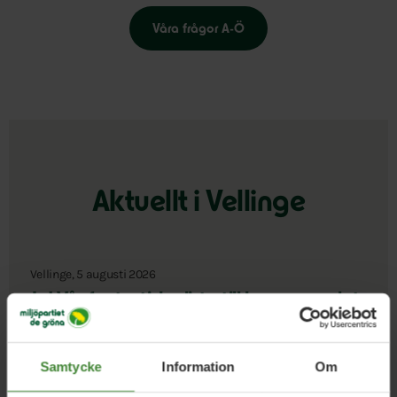
Våra frågor A-Ö
Aktuellt i Vellinge
Vellinge, 5 augusti 2026
Ja! Vår fantastiska lista till kommunvalet
2026
Samtycke
Information
Om
Vellinge, 3 maj 2026