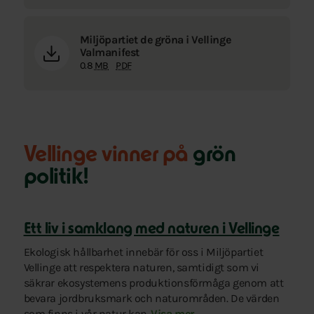
Miljöpartiet de gröna i Vellinge
Valmanifest
0.8
MB
PDF
Vellinge vinner på
grön
politik!
Ett liv i samklang med naturen i Vellinge
Ekologisk hållbarhet innebär för oss i Miljöpartiet
Vellinge att respektera naturen, samtidigt som vi
säkrar ekosystemens produktionsförmåga genom att
bevara jordbruksmark och naturområden. De värden
som finns i vår natur kan
inte köpas för pengar. Vi vill ta 
Visa mer