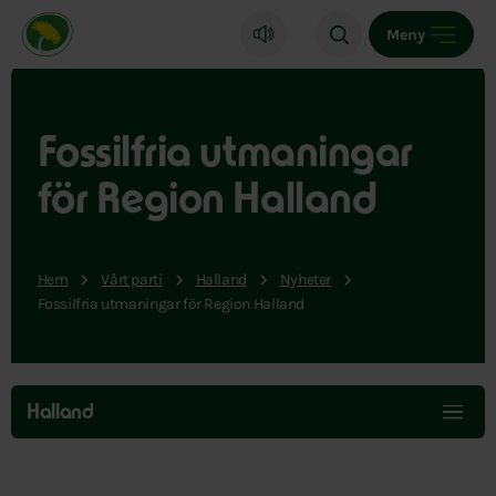
Miljöpartiet de gröna, startsida
Meny
Fossilfria utmaningar
för Region Halland
Hem
Vårt parti
Halland
Nyheter
Fossilfria utmaningar för Region Halland
Hoppa
över
Halland
menyn