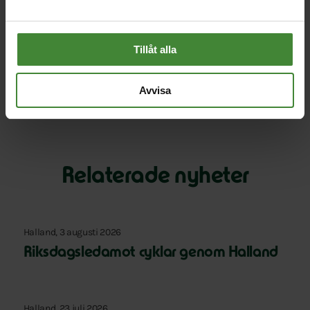
Miljöpartiet de Gröna
Foto:
Fossilfritt Sverige
Tillåt alla
Avvisa
Relaterade nyheter
Halland, 3 augusti 2026
Riksdagsledamot cyklar genom Halland
Halland, 23 juli 2026