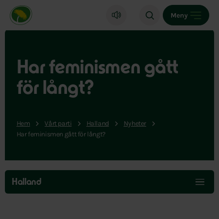
Miljöpartiet de gröna, startsida
Meny
Har feminismen gått
för långt?
Hem
Vårt parti
Halland
Nyheter
Har feminismen gått för långt?
Hoppa
över
Halland
menyn