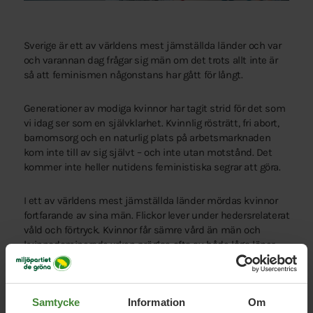
Sverige är ett av världens mest jämställda länder och var
och varannan dag frågar sig män om det trots allt inte är
så att feminismen någonstans har gått för långt.
Generationer av modiga kvinnor har tagit strid för det som
vi idag ser som en självklarhet. Kvinnlig rösträtt, fri abort,
barnomsorg och en naturlig plats på arbetsmarknaden
kom inte till av sig självt – och inte utan motstånd. Det
kommer inte heller nutidens feministiska segrar att göra.
I ett av världens mest jämställda länder mördas kvinnor
fortfarande av sina män. Flickor lever under hedersrelaterat
våld och förtryck. Kvinnor får sämre vård än män och
kvinnodominerade yrken präglas ofta av både låga löner
och en arbetsmiljö som lämnar mycket i övrigt att önska.
Nej, feminismen har inte gått för långt. Att det finns
Samtycke
Information
Om
många strider kvar att ta, och att jämställdhet inte kan