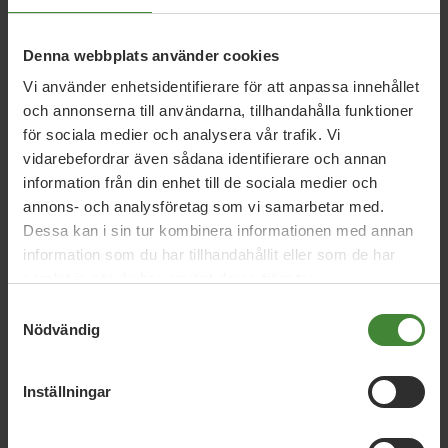
ses som en fråga som står för sig själv. Genuspedagogik
har i vissa kretsar blivit ett skällsord och medan några
mumlar om “inte alla män” i var och varannan mening ser
Denna webbplats använder cookies
vi det som borde vara uppenbart för alla: det kvinnor både
Vi använder enhetsidentifierare för att anpassa innehållet
är och gör värderas allt som oftas alldeles för lågt.
och annonserna till användarna, tillhandahålla funktioner
för sociala medier och analysera vår trafik. Vi
Feminismen har inte gått för långt. Den måste gå betydligt
vidarebefordrar även sådana identifierare och annan
längre.
information från din enhet till de sociala medier och
annons- och analysföretag som vi samarbetar med.
Svein Henriksen, gruppledare MP Halland
Dessa kan i sin tur kombinera informationen med annan
Ola Nilsson, gruppledare MP Halmstad
information som du har tillhandahållit eller som de har
samlat in när du har använt deras tjänster.
Samtyckesval
Nödvändig
Inställningar
Relaterade nyheter