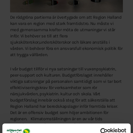
De rödgröna partierna är övertygade om att Region Halland
kan vara en region med stark framtidstro. Nu måste vi
med gemensamma krafter möta de utmaningar vi står
inför. Vi behöver se till att flera
sjuksköterskor,undersköterskor och läkare anställs i
vården. Vi behöver föra en ansvarsfull ekonomisk politik för
att trygga välfärden.
I vår budget tillför vi nya satsningar till vuxenpsykiatrin,
peer-support och kulturen. Budgetförslaget innehåller
viktiga satsningar på personalen samtidigt som vi tar bort
effektiviseringskrav för verksamheter som rör
närsjukvården, psykiatrin. kultur och skola. Vårt
budgetförslag innebär också steg för att säkerställa att
Region Halland har beredskapslager inför framtida kriser.
Det är en offensiv budget som höjer ambitionen för
regionen. Klimatomställningen är en av vår tids
ödesfrågor. Alla måste dra sitt strå till stacken och Region
Halland har ett ansvar både för sin egen verksamhets