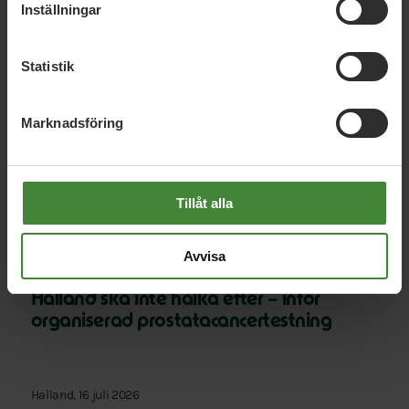
Inställningar
Statistik
Relaterade nyheter
Marknadsföring
Halland, 3 augusti 2026
Riksdagsledamot cyklar genom Halland
Tillåt alla
Avvisa
Halland, 23 juli 2026
Halland ska inte halka efter – inför
organiserad prostatacancertestning
Halland, 16 juli 2026