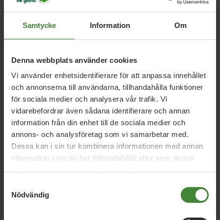
miljö-och klimatpåverkan men också för en hållbar
regional utveckling.
Samtycke
Information
Om
Vår region behöver ställa om. I dag påverkas livslängd,
hälsa, möjligheten till jobb, löneskillnader och tilltron till
Denna webbplats använder cookies
omvärlden av en rad olika faktorer. Halland är varken
jämlikt eller jämställt. Region Halland ska medverka till
Vi använder enhetsidentifierare för att anpassa innehållet
ettsamhälle där alla känner sig välkomna och ges
och annonserna till användarna, tillhandahålla funktioner
möjlighet att bidra. Då krävs social, ekologisk och
för sociala medier och analysera vår trafik. Vi
ekonomisk hållbarhet både i det interna och externa
vidarebefordrar även sådana identifierare och annan
arbetet. Vi rödgröna partier vill att de globala målen för
information från din enhet till de sociala medier och
hållbar utveckling, Agenda 2030, prioriteras högt i Region
Hallands insatser.
annons- och analysföretag som vi samarbetar med.
Dessa kan i sin tur kombinera informationen med annan
Läs hela förslaget här (pdf)
information som du har tillhandahållit eller som de har
samlat in när du har använt deras tjänster.
En kortare version finns här
(pdf från ppt)
Samtyckesval
Nödvändig