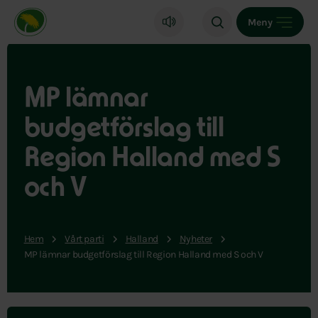
Miljöpartiet de gröna, startsida
Meny
MP lämnar
budgetförslag till
Region Halland med S
och V
Hem
Vårt parti
Halland
Nyheter
MP lämnar budgetförslag till Region Halland med S och V
Hoppa