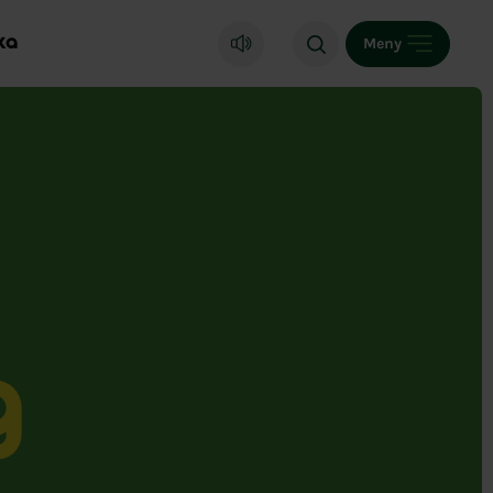
ka
Meny
g