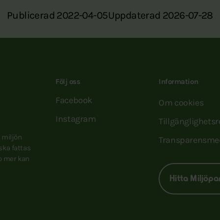
Publicerad 2022-04-05
Uppdaterad 2026-07-28
Följ oss
Information
Facebook
Om cookies
Instagram
Tillgänglighets
e miljön
Transparensme
 ska fattas
to mer kan
Hitta Miljöpa