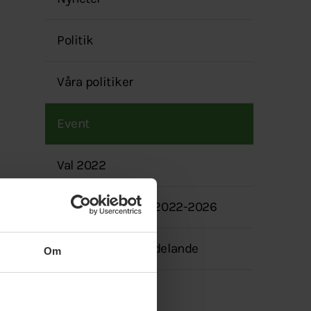
menyn
Politik
Våra politiker
Event
Val 2022
Mandatperioden 2022-2026
Transparensmeddelande
Om