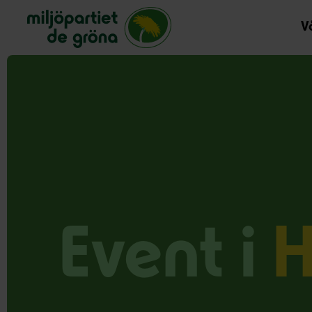
Miljöpartiet de gröna, startsida
Vå
Event i
H