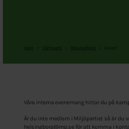
Hem
Vårt parti
Helsingborg
Event
Våra interna evenemang hittar du på kamp
Är du inte medlem i Miljöpartiet så är du
helsingborg@mp.se för att komma i kontak