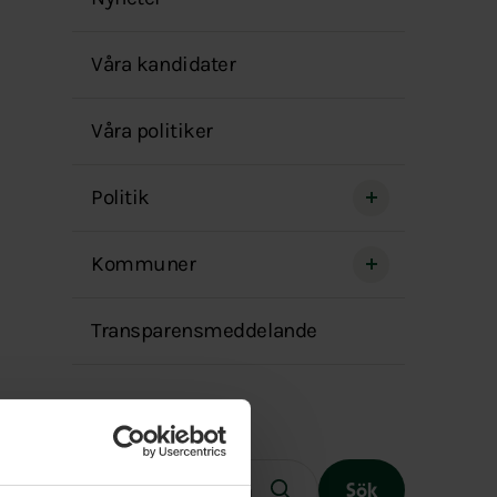
menyn
Våra kandidater
Våra politiker
Politik
Kommuner
Transparensmeddelande
Fritext
Sök