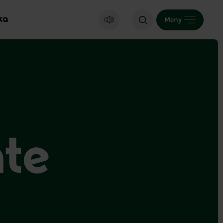
ka
Meny
nte