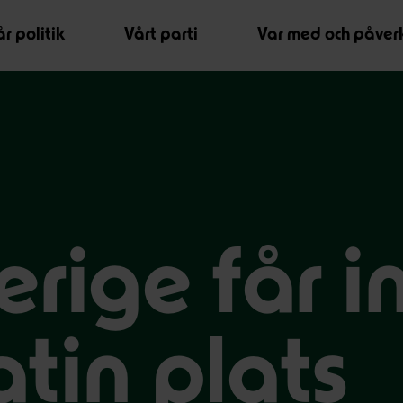
r politik
Vårt parti
Var med och påver
erige får i
tin plats