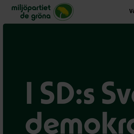
Miljöpartiet de gröna, startsida
Vå
I SD:s Sv
demokra