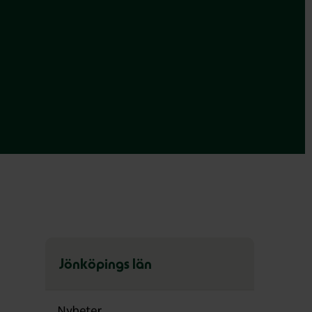
Jönköpings län
Hoppa
över
Nyheter