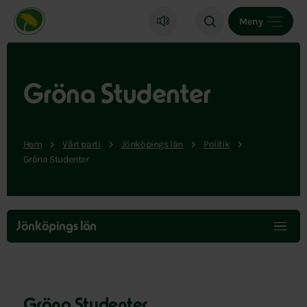
Miljöpartiet de gröna, startsida
Meny
Gröna Studenter
Hem
Vårt parti
Jönköpings län
Politik
Gröna Studenter
Hoppa
över
Jönköpings län
menyn
Gröna Studenter