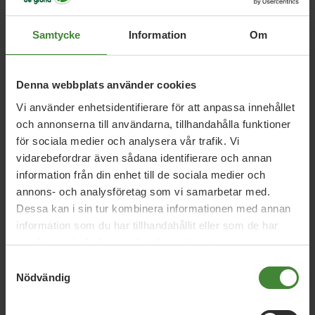
Sök
efter
fråga:
Samtycke
Information
Om
Arbete
A
Denna webbplats använder cookies
Vi använder enhetsidentifierare för att anpassa innehållet
och annonserna till användarna, tillhandahålla funktioner
Barn och unga
Biologisk mångfald
B
för sociala medier och analysera vår trafik. Vi
vidarebefordrar även sådana identifierare och annan
information från din enhet till de sociala medier och
annons- och analysföretag som vi samarbetar med.
Cykeltrafik
C
Dessa kan i sin tur kombinera informationen med annan
information som du har tillhandahållit eller som de har
samlat in när du har använt deras tjänster.
Djuren
D
Samtyckesval
Nödvändig