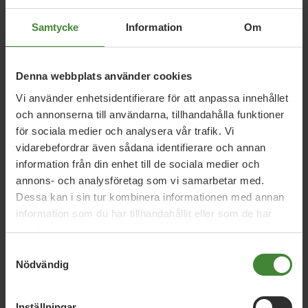
Samtycke
Information
Om
Relaterade nyheter
Denna webbplats använder cookies
Vi använder enhetsidentifierare för att anpassa innehållet
och annonserna till användarna, tillhandahålla funktioner
Karlstad, 15 september 2023
för sociala medier och analysera vår trafik. Vi
vidarebefordrar även sådana identifierare och annan
Krönika Anna Nordström: Ett parti med
information från din enhet till de sociala medier och
ryggrad
annons- och analysföretag som vi samarbetar med.
Dessa kan i sin tur kombinera informationen med annan
information som du har tillhandahållit eller som de har
Karlstad, 29 juni 2023
samlat in när du har använt deras tjänster.
Unga om Vålberg och Edsvalla
Samtyckesval
Nödvändig
Karlstad, 27 augusti 2020
Inställningar