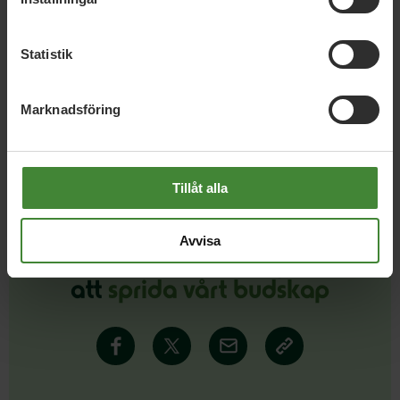
Olikhet är en styrka för Värmland
Statistik
Läs alla nyheter
Marknadsföring
Tillåt alla
Avvisa
Dela denna sida och hjälp oss
att
sprida vårt budskap