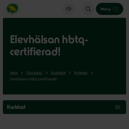
Miljöpartiet de gröna, startsida
Meny
Elevhälsan hbtq-
certifierad!
Hem
Vårt parti
Karlstad
Nyheter
Elevhälsan hbtq-certifierad!
Hoppa
över
Karlstad
menyn