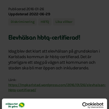
Publicerad 2016-01-26
Uppdaterad 2022-06-29
Diskriminering
HBTQ
Lika villkor
Elevhälsan hbtq-certifierad!
Idag blev det klart att elevhälsan på grundskolan i
Karlstads kommun är hbtq-certifierad. Det är
ytterligare ett steg på vägen att kommunen och
staden ska bli mer öppen och inkluderande.
Länk:
https://mpkarlstad.wordpress.com/2016/01/26/elevhalsan-
hbtq-certifierad/