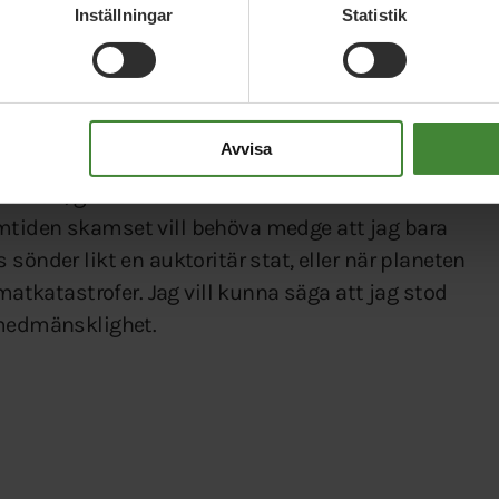
om värnar om att mänskliga rättigheter ska gälla
Inställningar
Statistik
 Jag tycker att det är oerhört viktigt med både
 som visar att detta inte är en acceptabel väg att
viseras.
Avvisa
aritet med kommande generationer. Och en av
tt bättre, grönare och humanare samhälle är trots
 framtiden skamset vill behöva medge att jag bara
sönder likt en auktoritär stat, eller när planeten
imatkatastrofer. Jag vill kunna säga att jag stod
 medmänsklighet.