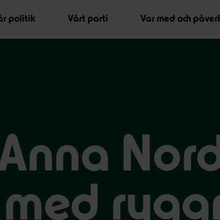
r politik
Vårt parti
Var med och påver
 Anna Nord
i med rygg