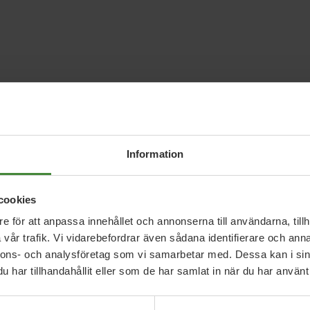
agande syntes tydligt då många partier var på plats
e alla partier var där dock. För Miljöpartiet var det
Information
a år. Och det är också en av de anledningar som
 är ett parti i solidaritet med alla människor. Det är
cookies
didéer.
e för att anpassa innehållet och annonserna till användarna, tillh
vår trafik. Vi vidarebefordrar även sådana identifierare och anna
ens förslag på att införa en angiverilag. Frågar du
nnons- och analysföretag som vi samarbetar med. Dessa kan i sin
 värdig ett demokratiskt samhälle. Det är just nu
har tillhandahållit eller som de har samlat in när du har använt 
och det är viktigare än någonsin att stå stadigt