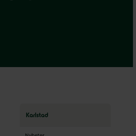
Karlstad
Hoppa
över
Nyheter