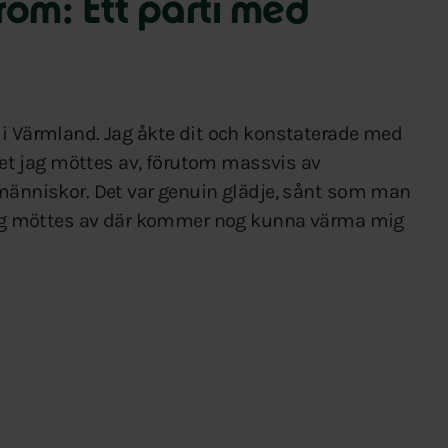
öm: Ett parti med
 i Värmland. Jag åkte dit och konstaterade med
 Det jag möttes av, förutom massvis av
 människor. Det var genuin glädje, sånt som man
n jag möttes av där kommer nog kunna värma mig