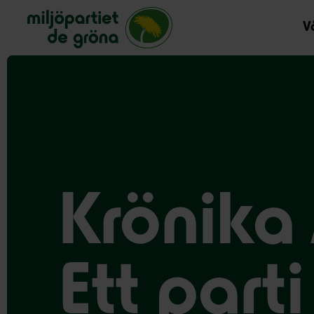
Miljöpartiet de gröna, startsida
Vå
Krönika
Ett part