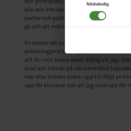
och principfast. Jag vet att vi är många s
Nödvändig
alla och inte bara den som är privilegierad.
partier och politiker som visar ryggrad och
gå och att människovärden inte kan relati
En annan idé som format partiet är solid
anledningarna till att jag vill kämpa för e
allt för mitt barns skull. Aldrig att jag i
stod och tittade på när samhället trasades 
mer eller mindre brann upp till följd av kl
upp för klimatet och att jag stod upp för