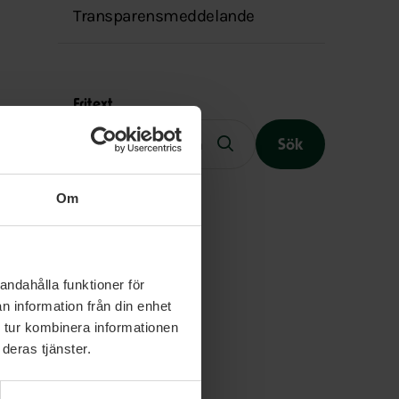
Transparensmeddelande
Fritext
Sök
Om
Slutet på menyn
andahålla funktioner för
n information från din enhet
 tur kombinera informationen
deras tjänster.