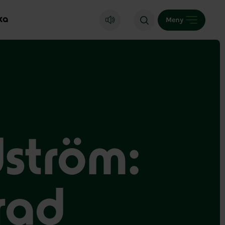
ka
Meny
ström:
rad