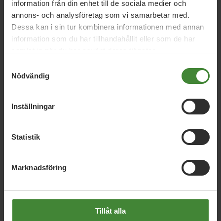
information från din enhet till de sociala medier och
Vi vill att vi kan lita på kollektivtrafiken och att den
annons- och analysföretag som vi samarbetar med.
är enkel, bekväm och billigare.
Dessa kan i sin tur kombinera informationen med annan
Vi vill halvera priset på kollektivtrafik istället för att
information som du har tillhandahållit eller som de har
sänka priset på bensin och diesel.
samlat in när du har använt deras tjänster.
Samtyckesval
När alternativen fungerar minskar behovet av bil –
Nödvändig
samtidigt som vardagen och miljön blir bättre.
Inställningar
Statistik
Marknadsföring
Tillåt alla