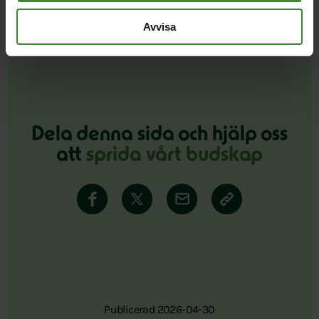
Avvisa
Dela denna sida och hjälp oss
att
sprida vårt budskap
Publicerad 2026-04-30