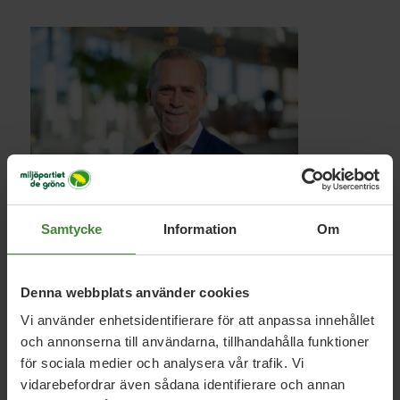
Ett hållbart Kungsbacka kräver ett
Samtycke
Information
Om
transportsystem där gång-, cykel- och
kollektivtrafik är de självklara förstahandsvalen.
Denna webbplats använder cookies
Idag är bilen ofta det enda rimliga valet, inte för att alla vill
Vi använder enhetsidentifierare för att anpassa innehållet
köra, utan för att alternativen brister. Vi vill: satsa på mer,
och annonserna till användarna, tillhandahålla funktioner
bättre och flexibel kollektivtrafik, trygga cykelvägar och
för sociala medier och analysera vår trafik. Vi
lösningar som gör att fler kan klara sig med färre bilar.
vidarebefordrar även sådana identifierare och annan