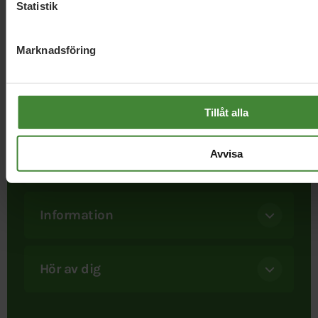
Statistik
Marknadsföring
I september 1981 bildades Miljöpartiet. Att ett parti satte
miljön främst var helt nytt. Det är det fortfarande. När
besluten ska fattas – då finns bara ett Miljöparti. Och ju
starkare vi blir, desto mer kan vi uträtta.
Tillåt alla
Avvisa
Följ oss
Information
Hör av dig