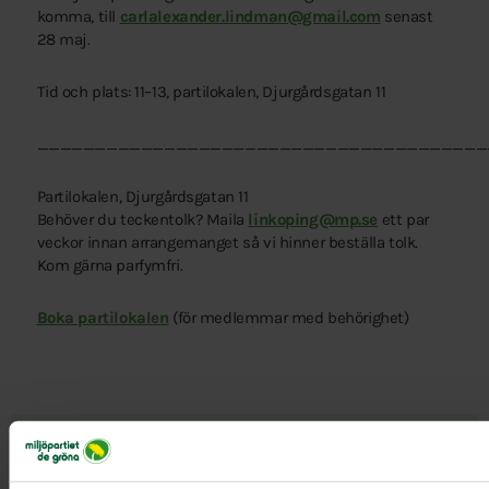
komma, till
carlalexander.lindman@gmail.com
senast
28 maj.
Tid och plats: 11–13, partilokalen, Djurgårdsgatan 11
_______________________________________
Partilokalen, Djurgårdsgatan 11
Behöver du teckentolk? Maila
linkoping@mp.se
ett par
veckor innan arrangemanget så vi hinner beställa tolk.
Kom gärna parfymfri.
Boka partilokalen
(för medlemmar med behörighet)