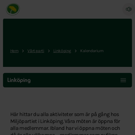
Miljöpartiet de gröna, startsida
Hem
Vårt parti
Linköping
Kalendarium
Hoppa
över
Linköping
menyn
Här hittar du alla aktiviteter som är på gång hos
Miljöpartiet i Linköping. Våra möten är öppna för
alla medlemmar. Ibland har vi öppna möten och