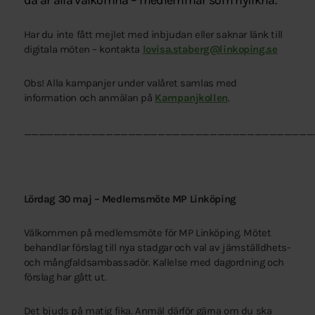
då är alla välkomna – medlemmar som nyfikna.
Har du inte fått mejlet med inbjudan eller saknar länk till
digitala möten – kontakta
lovisa.staberg@linkoping.se
Obs! Alla kampanjer under valåret samlas med
information och anmälan på
Kampanjkollen
.
_______________________________________
Lördag 30 maj – Medlemsmöte MP Linköping
Välkommen på medlemsmöte för MP Linköping. Mötet
behandlar förslag till nya stadgar och val av jämställdhets-
och mångfaldsambassadör. Kallelse med dagordning och
förslag har gått ut.
Det bjuds på matig fika. Anmäl därför gärna om du ska