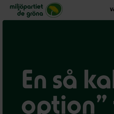
Miljöpartiet de gröna, startsida
Vå
En så ka
option” 