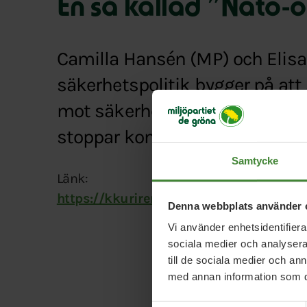
En så kallad ”Nato-op
Camilla Hansén (MP) och Elisa
säkerhetspolitik bygger på att 
mot säkerheten uppstår och d
stoppar konflikter innan de up
Samtycke
Länk:
https://kkuriren.se/artikel/en-sa-kallad-
Denna webbplats använder 
Vi använder enhetsidentifierar
sociala medier och analysera 
till de sociala medier och a
med annan information som du 