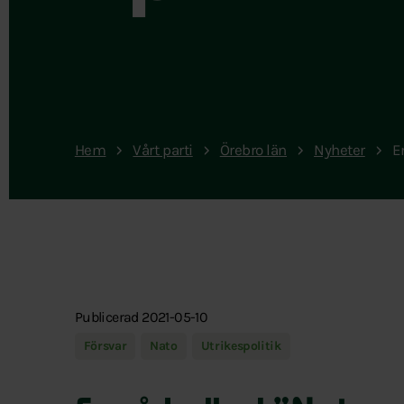
Hem
Vårt parti
Örebro län
Nyheter
E
Publicerad 2021-05-10
Försvar
Nato
Utrikespolitik