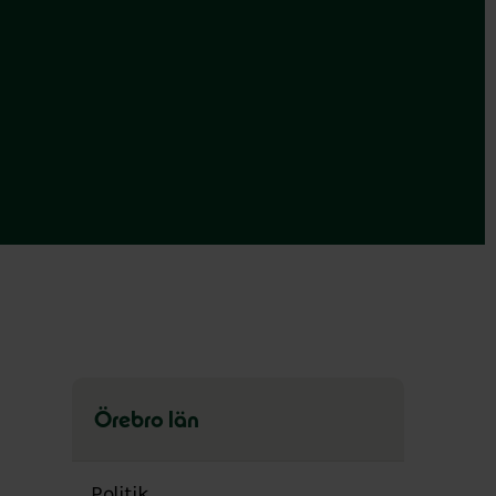
Örebro län
Hoppa
över
Politik