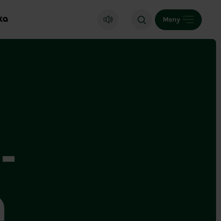
ka
Meny
-
a