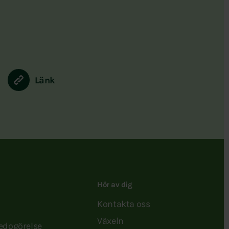
Länk
Hör av dig
Kontakta oss
Växeln
redogörelse