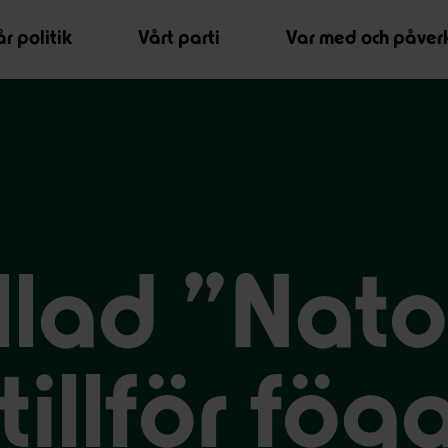
r politik
Vårt parti
Var med och påver
llad ”Nato
tillför fög