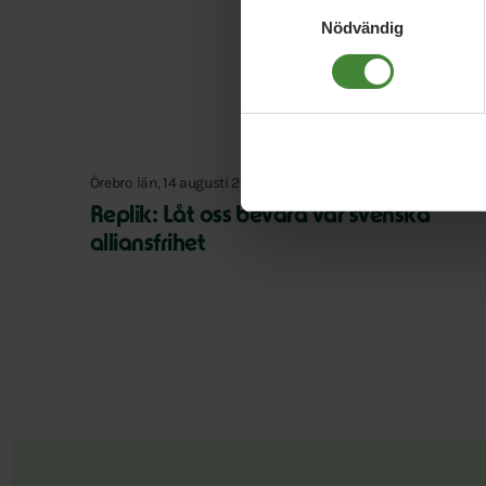
Samtyckesval
Nödvändig
Örebro län, 14 augusti 2021
Replik: Låt oss bevara vår svenska
alliansfrihet