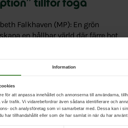
tion” tillför föga
beth Falkhaven (MP): En grön
skapa en hållbar värld där färre hot
är vi genom förebyggande arbete
pstår.
Information
nato-option-tillfor-foga/lz28kz1l
cookies
e för att anpassa innehållet och annonserna till användarna, tillh
vår trafik. Vi vidarebefordrar även sådana identifierare och anna
nnons- och analysföretag som vi samarbetar med. Dessa kan i sin
har tillhandahållit eller som de har samlat in när du har använt 