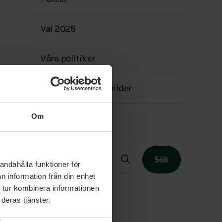
menyn
Val 2026
Våra politiker
Kontakt & pressbilder
Om
Fritext
Sök
andahålla funktioner för
n information från din enhet
 tur kombinera informationen
deras tjänster.
Slutet på menyn