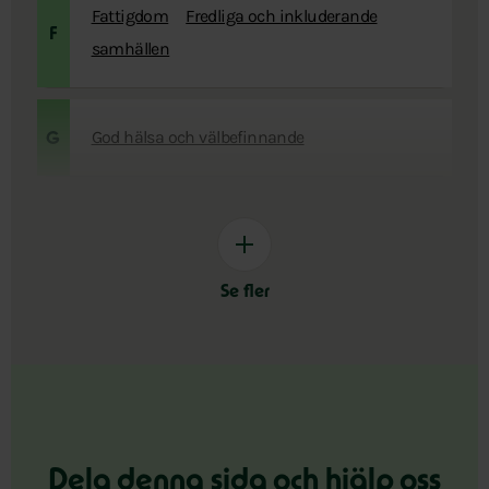
Fattigdom
Fredliga och inkluderande
F
samhällen
God hälsa och välbefinnande
G
Se fler
Dela denna sida och hjälp oss