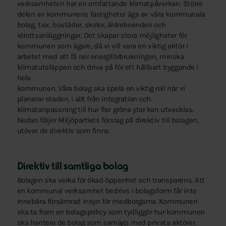
verksamheten har en omfattande klimatpåverkan. Större
delen av kommunens fastigheter ägs av våra kommunala
bolag, t.ex. bostäder, skolor, äldreboenden och
idrottsanläggningar. Det skapar stora möjligheter för
kommunen som ägare, då vi vill vara en viktig aktör i
arbetet med att få ner energiförbrukningen, minska
klimatutsläppen och driva på för ett hållbart byggande i
hela
kommunen. Våra bolag ska spela en viktig roll när vi
planerar staden, i allt från integration och
klimatanpassning till hur fler gröna ytor kan utvecklas.
Nedan följer Miljöpartiets förslag på direktiv till bolagen,
utöver de direktiv som finns.
Direktiv till samtliga bolag
Bolagen ska verka för ökad öppenhet och transparens. Att
en kommunal verksamhet bedrivs i bolagsform får inte
innebära försämrad insyn för medborgarna. Kommunen
ska ta fram en bolagspolicy som tydliggör hur kommunen
ska hantera de bolag som samägs med privata aktörer.