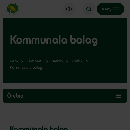
Miljöpartiet de gröna, startsida
Meny
Kommunala bolag
Hem
Vårt parti
Örebro
Politik
Kommunala bolag
Hoppa
över
Örebro
menyn
Kommunala bolag