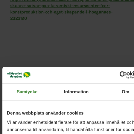
skaane-satsar-paa-keramiskt-resurscenter-foer-
konstproduktion-och-eget-skapande-i-hoeganaes-
2323190
Relaterade nyheter
Samtycke
Information
Om
Skåne, 11 september 2024
Är Andy Warhol för provokativ för en
Denna webbplats använder cookies
vårdcentral?
Vi använder enhetsidentifierare för att anpassa innehållet oc
annonserna till användarna, tillhandahålla funktioner för socia