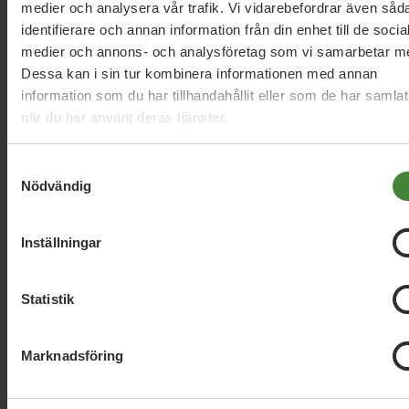
medier och analysera vår trafik. Vi vidarebefordrar även såd
Skåne, 25 januari 2019
identifierare och annan information från din enhet till de socia
Alliansen raserar kulturen i Skåne
medier och annons- och analysföretag som vi samarbetar m
Dessa kan i sin tur kombinera informationen med annan
information som du har tillhandahållit eller som de har samlat
Skåne, 11 december 2018
när du har använt deras tjänster.
”Kultur är en viktig del för en hållbar
framtid”
Samtyckesval
Nödvändig
Inställningar
Läs alla nyheter
Statistik
Marknadsföring