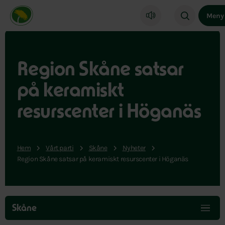
Miljöpartiet de gröna, startsida
Meny
Region Skåne satsar
på keramiskt
resurscenter i Höganäs
Hem
Vårt parti
Skåne
Nyheter
Region Skåne satsar på keramiskt resurscenter i Höganäs
Hoppa
över
Skåne
menyn