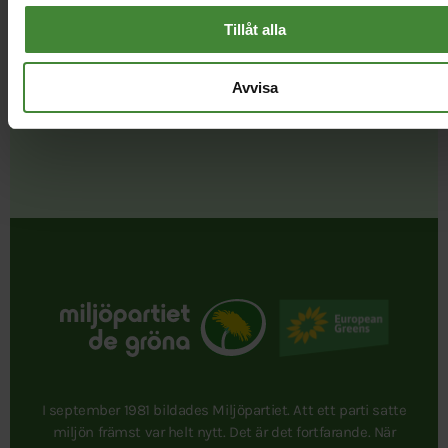
Dela denna sida och hjälp oss
Tillåt alla
att
sprida vårt budskap
Avvisa
I september 1981 bildades Miljöpartiet. Att ett parti satte
miljön främst var helt nytt. Det är det fortfarande. När