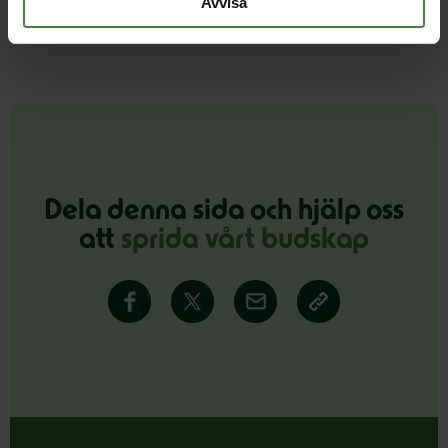
Avvisa
samtalet mot hot och hat.
Dela denna sida och hjälp oss
att
sprida vårt budskap