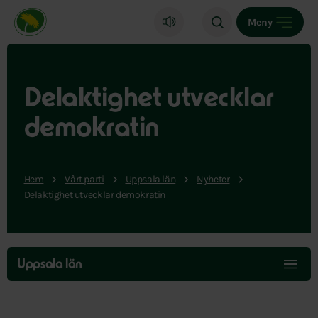
Miljöpartiet de gröna, startsida
Meny
Delaktighet utvecklar
demokratin
Hem
Vårt parti
Uppsala län
Nyheter
Delaktighet utvecklar demokratin
Hoppa
över
Uppsala län
menyn