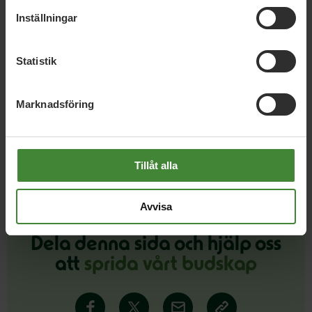
Uppsala län, 4 september 2014
Inställningar
Trafik och patientmat viktiga i
Miljöpartiets valmanifest
Statistik
Marknadsföring
Läs alla nyheter
Tillåt alla
Avvisa
Dela denna sida och hjälp oss
att
sprida vårt budskap