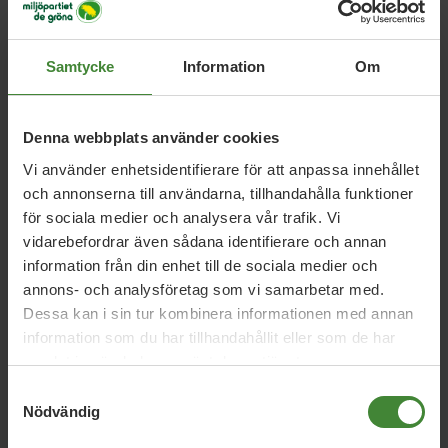
Samtycke
Information
Om
Relaterade nyheter
Denna webbplats använder cookies
Vi använder enhetsidentifierare för att anpassa innehållet
och annonserna till användarna, tillhandahålla funktioner
för sociala medier och analysera vår trafik. Vi
Uppsala län, 28 september 2023
vidarebefordrar även sådana identifierare och annan
Tågkaoset är ett enormt misslyckande
information från din enhet till de sociala medier och
annons- och analysföretag som vi samarbetar med.
Dessa kan i sin tur kombinera informationen med annan
Uppsala län, 25 mars 2023
information som du har tillhandahållit eller som de har
Förenkla kollektivtrafiken – men till
samlat in när du har använt deras tjänster.
rimligt pris
Samtyckesval
Nödvändig