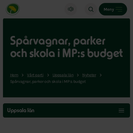
Miljöpartiet de gröna, startsida
Meny
Spårvagnar, parker
och skola i MP:s budget
Hem
Vårt parti
Uppsala län
Nyheter
Spårvagnar, parker och skola i MP:s budget
Hoppa
över
Uppsala län
menyn