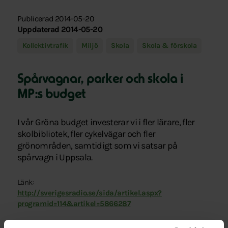
Publicerad 2014-05-20
Uppdaterad 2014-05-20
Kollektivtrafik
Miljö
Skola
Skola & förskola
Spårvagnar, parker och skola i
MP:s budget
I vår Gröna budget investerar vi i fler lärare, fler
skolbibliotek, fler cykelvägar och fler
grönområden, samtidigt som vi satsar på
spårvagn i Uppsala.
Länk:
http://sverigesradio.se/sida/artikel.aspx?
programid=114&artikel=5866287