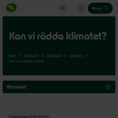
Miljöpartiet de gröna, startsida
Meny
Kan vi rädda klimatet?
Hem
Vårt parti
Värmland
Nyheter
Kan vi rädda klimatet?
Hoppa
över
Värmland
menyn
Publicerad 2015-03-05