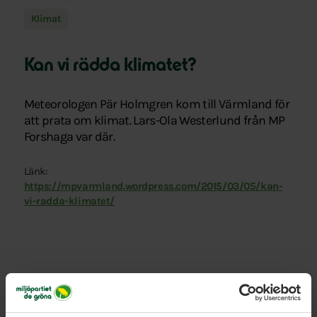
Klimat
Kan vi rädda klimatet?
Meteorologen Pär Holmgren kom till Värmland för
att prata om klimat. Lars-Ola Westerlund från MP
Forshaga var där.
Länk:
https://mpvarmland.wordpress.com/2015/03/05/kan-
vi-radda-klimatet/