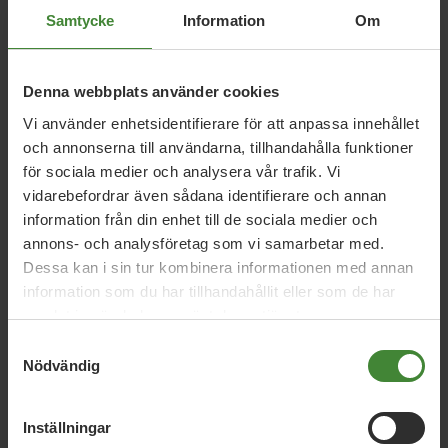
Relaterade nyheter
Samtycke
Information
Om
Denna webbplats använder cookies
Värmland, 7 augusti 2018
Vi använder enhetsidentifierare för att anpassa innehållet
Klimatsäkra Sverige nu!
och annonserna till användarna, tillhandahålla funktioner
för sociala medier och analysera vår trafik. Vi
vidarebefordrar även sådana identifierare och annan
Värmland, 9 juni 2018
information från din enhet till de sociala medier och
Sveriges miljövänligaste landsting ska bli
annons- och analysföretag som vi samarbetar med.
ännu bättre!
Dessa kan i sin tur kombinera informationen med annan
information som du har tillhandahållit eller som de har
samlat in när du har använt deras tjänster.
Samtyckesval
Värmland, 11 april 2018
Nödvändig
Landstinget slutar placera pengar i
sådant som skadar klimatet eller
människors hälsa
Inställningar