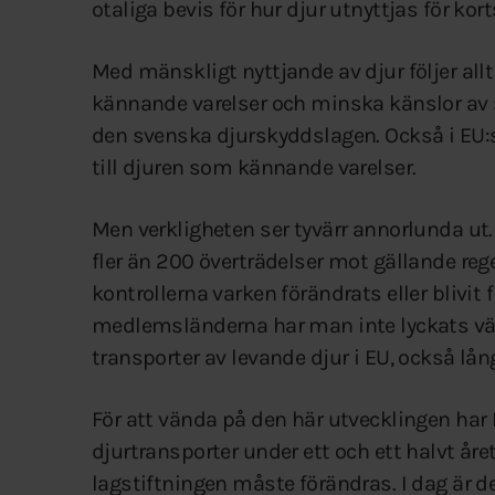
otaliga bevis för hur djur utnyttjas för ko
Med mänskligt nyttjande av djur följer all
kännande varelser och minska känslor av s
den svenska djurskyddslagen. Också i EU:s
till djuren som kännande varelser.
Men verkligheten ser tyvärr annorlunda u
fler än 200 överträdelser mot gällande rege
kontrollerna varken förändrats eller blivit
medlemsländerna har man inte lyckats vän
transporter av levande djur i EU, också lå
För att vända på den här utvecklingen har
djurtransporter under ett och ett halvt år
lagstiftningen måste förändras. I dag är d