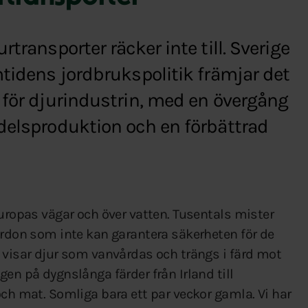
transporter räcker inte till. Sverige
mtidens jordbrukspolitik främjar det
 för djurindustrin, med en övergång
edelsproduktion och en förbättrad
Europas vägar och över vatten. Tusentals mister
ordon som inte kan garantera säkerheten för de
r visar djur som vanvårdas och trängs i färd mot
en på dygnslånga färder från Irland till
och mat. Somliga bara ett par veckor gamla. Vi har