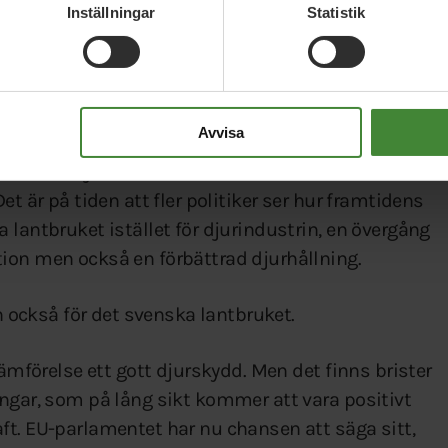
Inställningar
Statistik
nader får aldrig upprepas. Vi kräver också
ill EU:s krav. Vi förväntar oss att alla svenska EU-
v.
Avvisa
gar framåt för att i större utsträckning
levande djur. Vi vill därför underlätta för
et är på tiden att fler politiker ser hur framtidens
 lantbruket istället för djurindustrin, en övergång
ion men också en förbättrad djurhållning.
en också för det svenska lantbruket.
jämförelse ett gott djurskydd. Men det finns brister
ingar, som på lång sikt kommer att vara positivt
ft. EU-parlamentet har nu chansen att säga sitt,