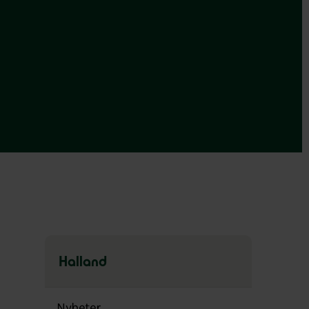
Halland
Hoppa
över
Nyheter