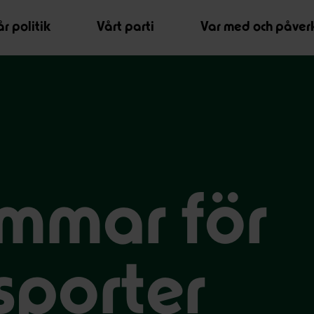
r politik
Vårt parti
Var med och påver
immar för
sporter