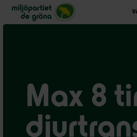
Miljöpartiet de gröna, startsida
Vå
Max 8 t
djurtran