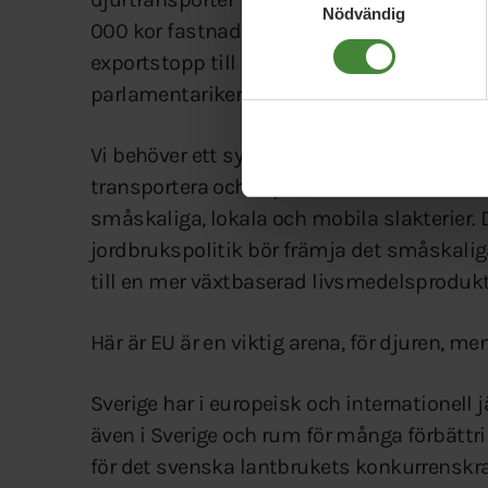
Nödvändig
000 kor fastnade i ett fraktfartyg i tre må
exportstopp till länder som inte lever upp t
parlamentariker ställer sig bakom våra kra
Vi behöver ett systemskifte där vi hittar vä
transportera och exportera kött istället för 
småskaliga, lokala och mobila slakterier. D
jordbrukspolitik bör främja det småskaliga
till en mer växtbaserad livsmedelsprodukt
Här är EU är en viktig arena, för djuren, m
Sverige har i europeisk och internationell 
även i Sverige och rum för många förbättr
för det svenska lantbrukets konkurrenskra