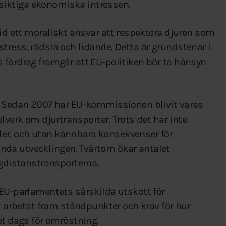
rtsiktiga ekonomiska intressen.
tid ett moraliskt ansvar att respektera djuren som
tress, rädsla och lidande. Detta är grundstenar i
 fördrag framgår att EU-politiken bör ta hänsyn
t. Sedan 2007 har EU-kommissionen blivit varse
lverk om djurtransporter. Trots det har inte
 fler, och utan kännbara konsekvenser för
da utvecklingen. Tvärtom ökar antalet
ngdistanstransporterna.
 EU-parlamentets särskilda utskott för
et arbetat fram ståndpunkter och krav för hur
et dags för omröstning.