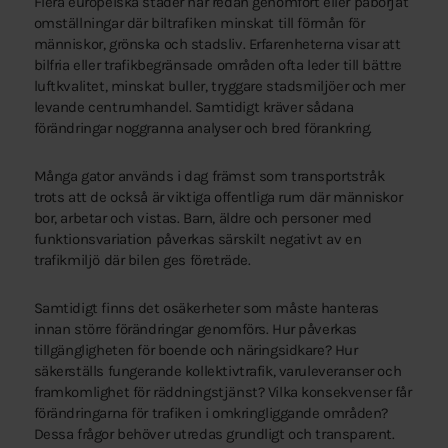
Flera europeiska städer har redan genomfört eller påbörjat
omställningar där biltrafiken minskat till förmån för
människor, grönska och stadsliv. Erfarenheterna visar att
bilfria eller trafikbegränsade områden ofta leder till bättre
luftkvalitet, minskat buller, tryggare stadsmiljöer och mer
levande centrumhandel. Samtidigt kräver sådana
förändringar noggranna analyser och bred förankring.
Många gator används i dag främst som transportstråk
trots att de också är viktiga offentliga rum där människor
bor, arbetar och vistas. Barn, äldre och personer med
funktionsvariation påverkas särskilt negativt av en
trafikmiljö där bilen ges företräde.
Samtidigt finns det osäkerheter som måste hanteras
innan större förändringar genomförs. Hur påverkas
tillgängligheten för boende och näringsidkare? Hur
säkerställs fungerande kollektivtrafik, varuleveranser och
framkomlighet för räddningstjänst? Vilka konsekvenser får
förändringarna för trafiken i omkringliggande områden?
Dessa frågor behöver utredas grundligt och transparent.