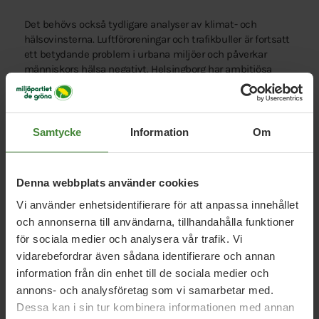
Det behövs också tydligare analyser av klimat- och
hälsovinsterna. Luftföroreningar och trafikbuller är fortsatt
ett betydande problem i urbana miljöer och påverkar
människors hälsa negativt. Helsingborg har ambitiösa
klimatmål, men transportsektorn står fortfarande för en
stor del av utsläppen. Om staden menar allvar med
omställningen krävs konkreta åtgärder som förändrar hur
det offentliga rummet används.
Samtycke
Information
Om
Planeringen av framtidens Helsingborg kan inte enbart
utgå från dagens trafikmönster. Staden behöver också
Denna webbplats använder cookies
utgå från vilken stadsmiljö invånarna vill leva i på lång
Vi använder enhetsidentifierare för att anpassa innehållet
sikt. Frågan om bilfria zoner handlar därför inte bara om
och annonserna till användarna, tillhandahålla funktioner
trafik, utan om stadsutveckling, folkhälsa, trygghet och
livskvalitet.
för sociala medier och analysera vår trafik. Vi
vidarebefordrar även sådana identifierare och annan
Därför vill vi att Helsingborgs stad genomför en bred och
information från din enhet till de sociala medier och
fördjupad utredning om möjligheten att införa bilfria eller
annons- och analysföretag som vi samarbetar med.
trafikbegränsade zoner i delar av staden. Innan beslut kan
Dessa kan i sin tur kombinera informationen med annan
fattas krävs: