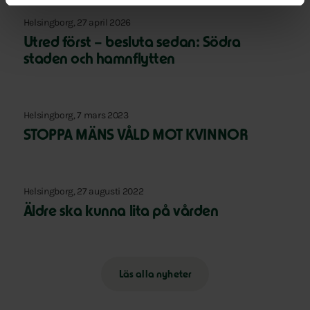
Helsingborg, 27 april 2026
Utred först – besluta sedan: Södra
staden och hamnflytten
Helsingborg, 7 mars 2023
STOPPA MÄNS VÅLD MOT KVINNOR
Helsingborg, 27 augusti 2022
Äldre ska kunna lita på vården
Läs alla nyheter