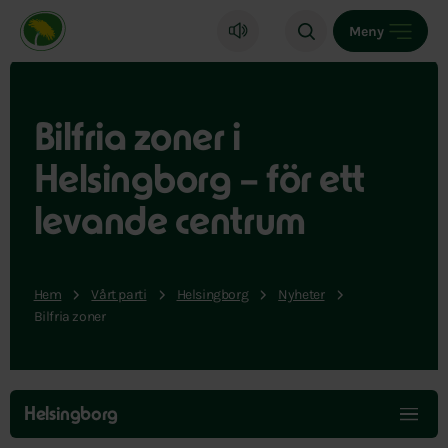
Miljöpartiet de gröna, startsida
Meny
Bilfria zoner i
Helsingborg – för ett
levande centrum
Hem
Vårt parti
Helsingborg
Nyheter
Bilfria zoner
Hoppa
över
Helsingborg
menyn