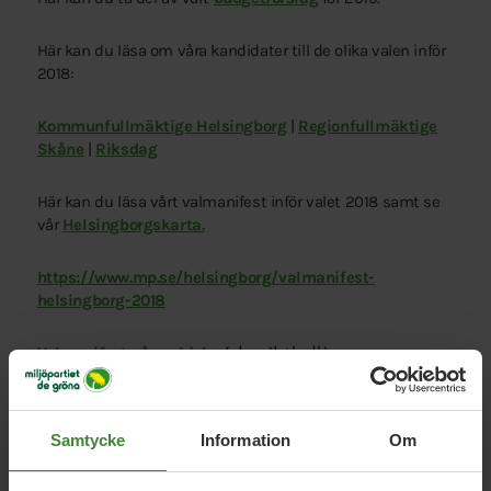
Här kan du läsa om våra kandidater till de olika valen inför
2018:
Kommunfullmäktige Helsingborg
|
Regionfullmäktige
Skåne
|
Riksdag
Här kan du läsa vårt valmanifest inför valet 2018 samt se
vår
Helsingborgskarta.
https://www.mp.se/helsingborg/valmanifest-
helsingborg-2018
Valmanifest på arabiska
(المناخ لا ينتظر.)
Valmanifest på romani
(votosko/izborosko/alosarimasko
manifesto)
Samtycke
Information
Om
Valmanifest på serbiska
(manifest na srpskom)