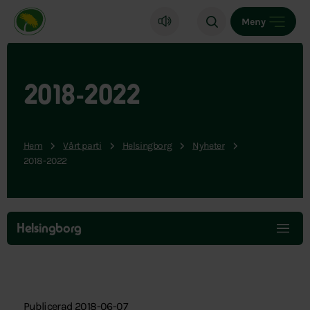
Miljöpartiet de gröna, startsida
Meny
2018-2022
Hem
Vårt parti
Helsingborg
Nyheter
2018-2022
Hoppa
över
Helsingborg
menyn
Publicerad 2018-06-07