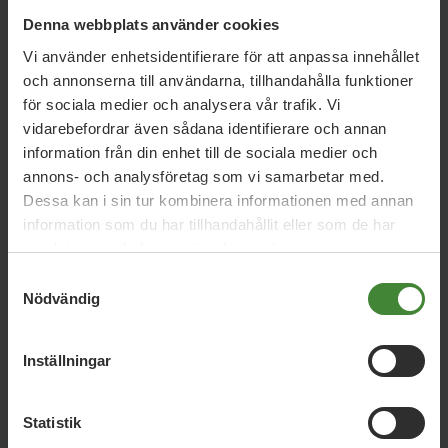
Denna webbplats använder cookies
www.helsingborgskartan.se
Vi använder enhetsidentifierare för att anpassa innehållet
och annonserna till användarna, tillhandahålla funktioner
Här kan du läsa mer om vårt kommunpolitiska program
för sociala medier och analysera vår trafik. Vi
som vi går till val på hösten 2018 och gäller till och med
vidarebefordrar även sådana identifierare och annan
2022.
information från din enhet till de sociala medier och
annons- och analysföretag som vi samarbetar med.
https://www.mp.se/helsingborg/kommunpolitiskt-
program
Dessa kan i sin tur kombinera informationen med annan
information som du har tillhandahållit eller som de har
samlat in när du har använt deras tjänster.
Samtyckesval
Nödvändig
Inställningar
Relaterade nyheter
Statistik