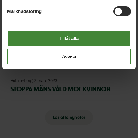
Helsingborg, 26 maj 2026
Marknadsföring
Bilfria zoner
Tillåt alla
Helsingborg, 27 april 2026
Utred först – besluta sedan: Södra
staden och hamnflytten
Avvisa
Helsingborg, 7 mars 2023
STOPPA MÄNS VÅLD MOT KVINNOR
Läs alla nyheter