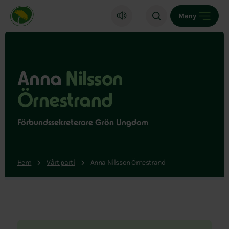
Miljöpartiet de gröna, startsida
Meny
Anna
Nilsson
Örnestrand
Förbundssekreterare Grön Ungdom
Hem
Vårt parti
Anna Nilsson Örnestrand