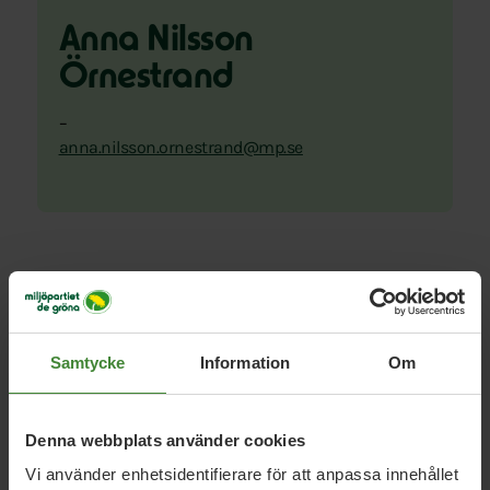
Anna Nilsson
Örnestrand
–
anna.nilsson.ornestrand@mp.se
Samtycke
Information
Om
Uppdrag med
Anna Nilsson
Örnestrand
Denna webbplats använder cookies
Vi använder enhetsidentifierare för att anpassa innehållet