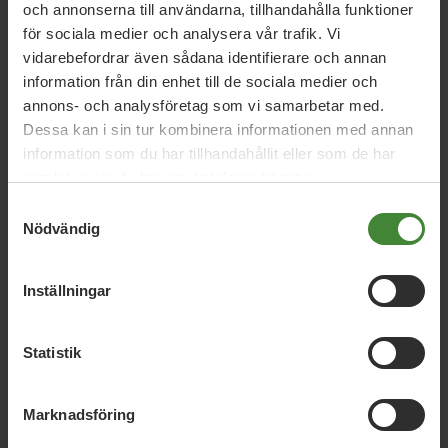
och annonserna till användarna, tillhandahålla funktioner
för sociala medier och analysera vår trafik. Vi
Grön Ungdom riks
vidarebefordrar även sådana identifierare och annan
Andrea Byding
Anna Nilsson Örnestrand
Nina
information från din enhet till de sociala medier och
annons- och analysföretag som vi samarbetar med.
Wallin
Nora Sverredal
Dessa kan i sin tur kombinera informationen med annan
information som du har tillhandahållit eller som de har
samlat in när du har använt deras tjänster.
Samtyckesval
Nödvändig
Inställningar
Dela denna sida och hjälp oss
Statistik
att
sprida vårt budskap
Marknadsföring