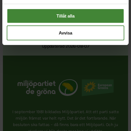
Tillåt alla
Avvisa
Publicerad 2022-04-05
Uppdaterad 2026-08-07
I september 1981 bildades Miljöpartiet. Att ett parti satte
miljön främst var helt nytt. Det är det fortfarande. När
besluten ska fattas – då finns bara ett Miljöparti. Och ju