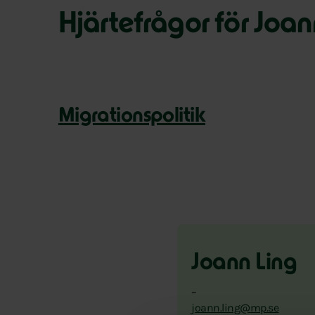
Hjärtefrågor för Joan
Migrationspolitik
Joann Ling
–
joann.ling@mp.se