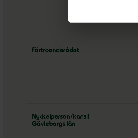
Förtroenderådet
Nyckelperson/kansli
Gävleborgs län