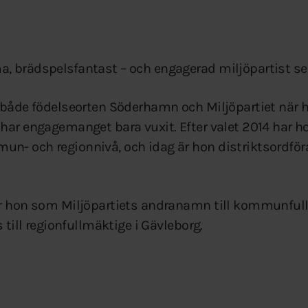
, brädspelsfantast – och engagerad miljöpartist se
 både födelseorten Söderhamn och Miljöpartiet när 
har engagemanget bara vuxit. Efter valet 2014 har hon
- och regionnivå, och idag är hon distriktsordföra
ar hon som Miljöpartiets andranamn till kommunfu
s till regionfullmäktige i Gävleborg.