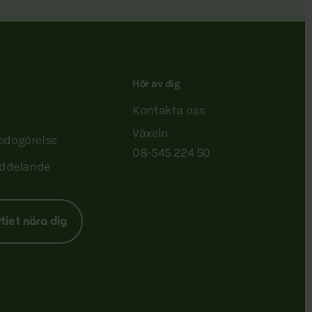
Hör av dig
Kontakta oss
Växeln
redogörelse
08-545 224 50
ddelande
rtiet nära dig