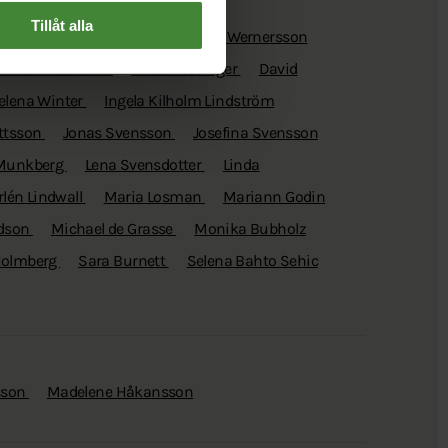
Tillåt alla
 Hällbom
Andreas Björk
Ann Wernersson
ennart Bäcklund
Brita Wessinger
David
elena Winter
Ingela Kilholm Lindström
ttsson
Jonas Svensson
Josefina Svensson
 Munkberg
Lena Svensdotter
Linda
rlén Lindwall
Maria Losman
Mariann Godin
idson
Michael de Grasse
Monika Bubholz
Holmberg
Sara Burnett
Selena Bahto Sehic
sson
Madelene Håkansson