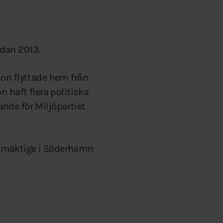
dan 2013.
hon flyttade hem från
 haft flera politiska
nde för Miljöpartiet
llmäktige i Söderhamn