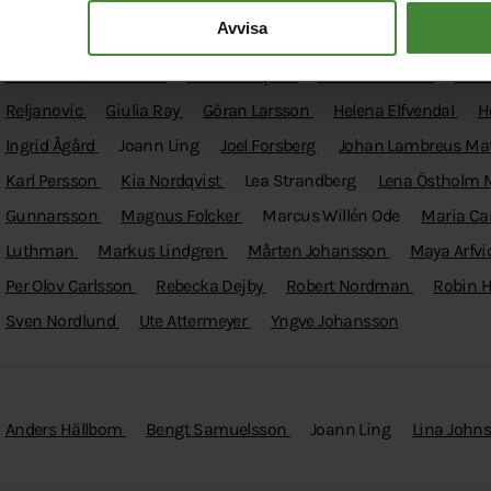
Avvisa
Aleese Rydlund
Amanda Andersson
Amie Ringberg
Anders
Anna Jessica Persson
Anna Pihlqvist
Aron Knifström
Bo-L
Reljanovic
Giulia Ray
Göran Larsson
Helena Elfvendal
H
Ingrid Ågård
Joann Ling
Joel Forsberg
Johan Lambreus Ma
Karl Persson
Kia Nordqvist
Lea Strandberg
Lena Östholm
Gunnarsson
Magnus Folcker
Marcus Willén Ode
Maria Ca
Luthman
Markus Lindgren
Mårten Johansson
Maya Arfv
Per Olov Carlsson
Rebecka Dejby
Robert Nordman
Robin 
Sven Nordlund
Ute Attermeyer
Yngve Johansson
Anders Hällbom
Bengt Samuelsson
Joann Ling
Lina John