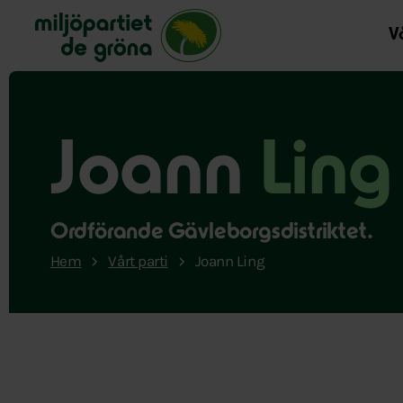
Miljöpartiet de gröna, startsida
Vå
Joann
Ling
Ordförande Gävleborgsdistriktet.
Hem
Vårt parti
Joann Ling