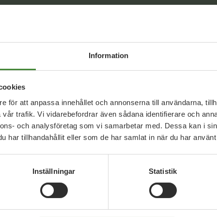
Information
cookies
e för att anpassa innehållet och annonserna till användarna, tillh
vår trafik. Vi vidarebefordrar även sådana identifierare och anna
Uppdrag med
Joann Ling
nnons- och analysföretag som vi samarbetar med. Dessa kan i sin
har tillhandahållit eller som de har samlat in när du har använt 
Inställningar
Statistik
Bengt Samuelsson
Joann Ling
Kristoffer Kavallin
Lina Jo
Ulrika Dahlberg