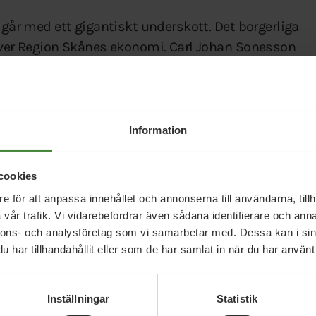
 går med ett gigantiskt underskott. Det borgerliga
 över Region Skånes ekonomi. Carl Johan Sonesson
etta! säger
Mätta Ivarsson
, gruppledare för
v det borgerliga styrets underfinansiering av den
Information
 chans att klara sina budgetar och går därför
längningen drabba både patienter och
cookies
e för att anpassa innehållet och annonserna till användarna, tillh
vår trafik. Vi vidarebefordrar även sådana identifierare och anna
tt Skånetrafikens stora överskott ska användas till
nnons- och analysföretag som vi samarbetar med. Dessa kan i sin
afiken, men istället fortsätter det Moderatledda
har tillhandahållit eller som de har samlat in när du har använt 
pporten blev Skånetrafikens vinst förra året drygt
aka till Region Skåne.
Inställningar
Statistik