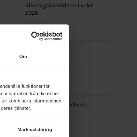
Riksdagskandidater i valet
2026
Press
Facebook
Om
Instagram
In English
andahålla funktioner för
n information från din enhet
 tur kombinera informationen
Transparensmeddelande
deras tjänster.
Marknadsföring
Fritext