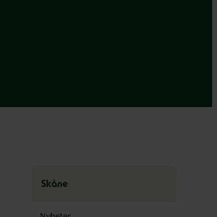
Skåne
Hoppa
över
Nyheter