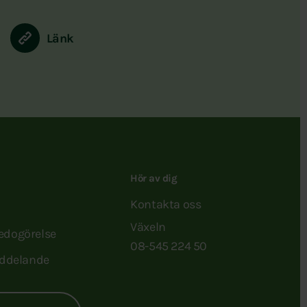
Länk
Hör av dig
Kontakta oss
Växeln
redogörelse
08-545 224 50
ddelande