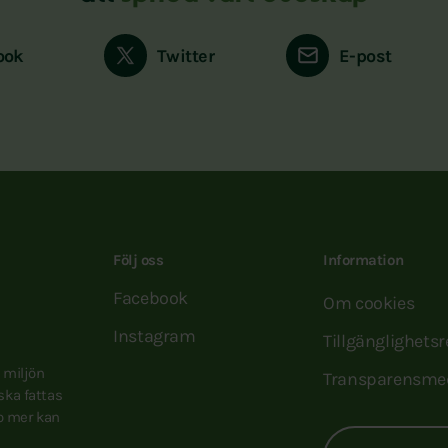
ook
Twitter
E-post
Följ oss
Information
Facebook
Om cookies
Instagram
Tillgänglighets
e miljön
Transparensme
 ska fattas
to mer kan