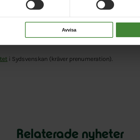
 bussbiljetter ska inte finansiera sjukvården,
afikens budget ska gå till fler avgångar för bussar
Avvisa
tet
i Sydsvenskan (kräver prenumeration).
Relaterade nyheter