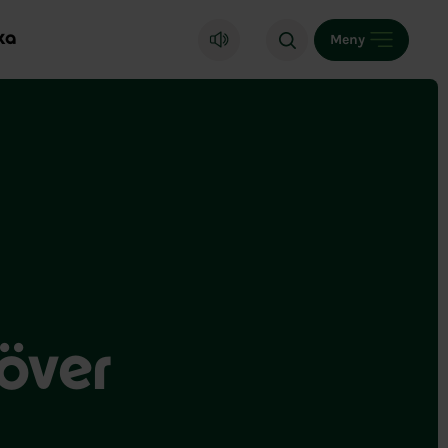
ka
Meny
 över