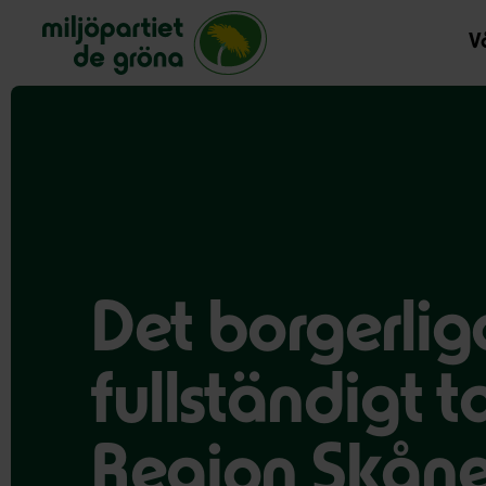
Miljöpartiet de gröna, startsida
Vå
Det borgerliga
fullständigt 
Region Skån