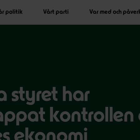
r politik
Vårt parti
Var med och påver
 styret har
tappat kontrollen
es ekonomi