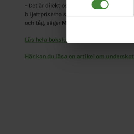
– Det är direkt osmakligt. Tokdyra tåg- och
biljettpriserna ska hållas nere och Skånetr
och tåg, säger
Mätta Ivarsson
.
Läs hela bokslutsrapporten här.
Här kan du läsa en artikel om underskot