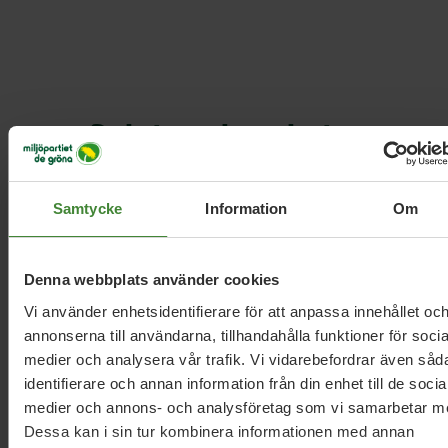
Relaterade nyheter
Samtycke
Information
Om
Skåne, 13 mars 2026
Miljöpartiet riktar hård kritik mot styrets
sparpaket på SUS
Denna webbplats använder cookies
Vi använder enhetsidentifierare för att anpassa innehållet oc
annonserna till användarna, tillhandahålla funktioner för socia
Skåne, 27 januari 2026
medier och analysera vår trafik. Vi vidarebefordrar även såd
”Sjukhusen har inte en chans att klara
identifierare och annan information från din enhet till de socia
sina budgetar”
medier och annons- och analysföretag som vi samarbetar m
Dessa kan i sin tur kombinera informationen med annan