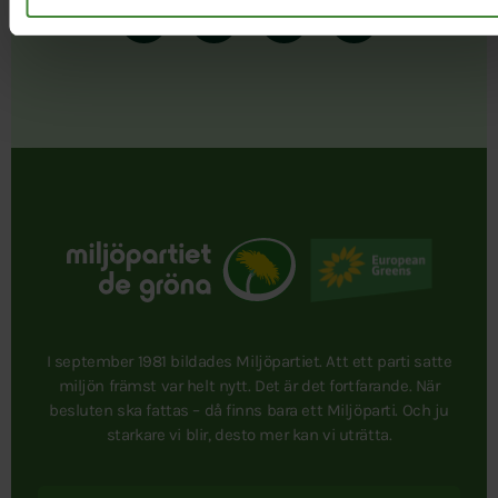
I september 1981 bildades Miljöpartiet. Att ett parti satte
miljön främst var helt nytt. Det är det fortfarande. När
besluten ska fattas – då finns bara ett Miljöparti. Och ju
starkare vi blir, desto mer kan vi uträtta.