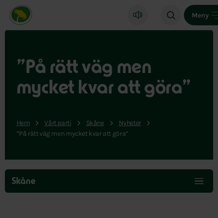
Miljöpartiet de gröna, startsida
Meny
”På rätt väg men
mycket kvar att göra”
Hem
Vårt parti
Skåne
Nyheter
”På rätt väg men mycket kvar att göra”
Hoppa
över
Skåne
menyn