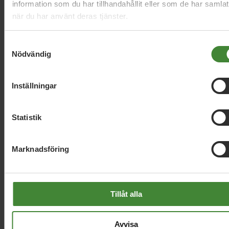
information som du har tillhandahållit eller som de har samlat
när du har använt deras tjänster.
Skåne, 26 januari 2023
Miljardunderskott i den skånska hälso-
Samtyckesval
och sjukvården
Nödvändig
Inställningar
Läs alla nyheter
Statistik
Marknadsföring
Dela denna sida och hjälp oss
Tillåt alla
att
sprida vårt budskap
Avvisa