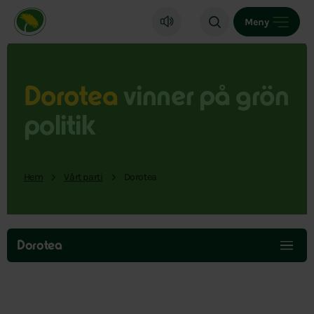
Miljöpartiet de gröna, startsida
Meny
Dorotea
vinner på grön
politik
Hem
Vårt parti
Dorotea
Hoppa
över
Dorotea
menyn