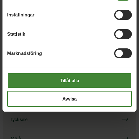
Inställningar
Statistik
Marknadsföring
Kommuner i Västerbotten
Tillåt alla
Bjurholm
Avvisa
Dorotea
Lycksele
Malå