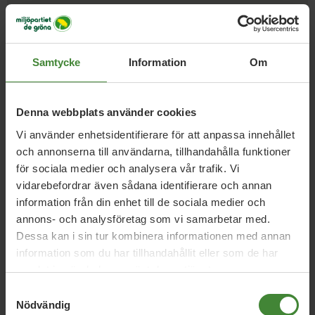
Samtycke
Information
Om
Denna webbplats använder cookies
Nyckelpersoner i Dorotea
Vi använder enhetsidentifierare för att anpassa innehållet
och annonserna till användarna, tillhandahålla funktioner
Arvid Norin
för sociala medier och analysera vår trafik. Vi
Politisk sekreterare och kanslist
vidarebefordrar även sådana identifierare och annan
information från din enhet till de sociala medier och
Läs mer om Arvid Norin
Tor Westbom Svenungsson
annons- och analysföretag som vi samarbetar med.
Kanslist och politisk sekreterare för
Dessa kan i sin tur kombinera informationen med annan
MP Västerbotten
information som du har tillhandahållit eller som de har
Läs mer om Tor Westbom
samlat in när du har använt deras tjänster.
Svenungsson
Samtyckesval
Nödvändig