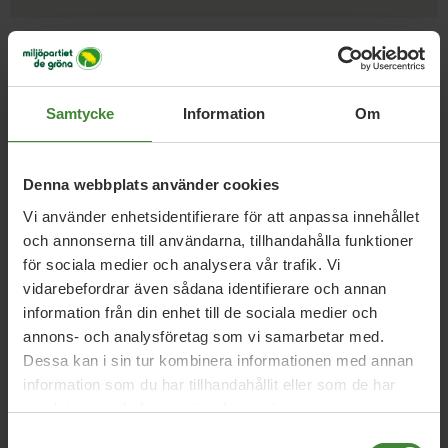
Samtycke
Information
Om
Nyckelpersoner i Vilhelmina
Denna webbplats använder cookies
Vi använder enhetsidentifierare för att anpassa innehållet
Arvid Norin
och annonserna till användarna, tillhandahålla funktioner
Politisk sekreterare och kanslist
för sociala medier och analysera vår trafik. Vi
vidarebefordrar även sådana identifierare och annan
Läs mer om Arvid Norin
Helena Åslund
information från din enhet till de sociala medier och
annons- och analysföretag som vi samarbetar med.
Läs mer om Helena Åslund
Tor Westbom Svenungsson
Dessa kan i sin tur kombinera informationen med annan
Kanslist och politisk sekreterare för
information som du har tillhandahållit eller som de har
MP Västerbotten
samlat in när du har använt deras tjänster.
Läs mer om Tor Westbom
Samtyckesval
Svenungsson