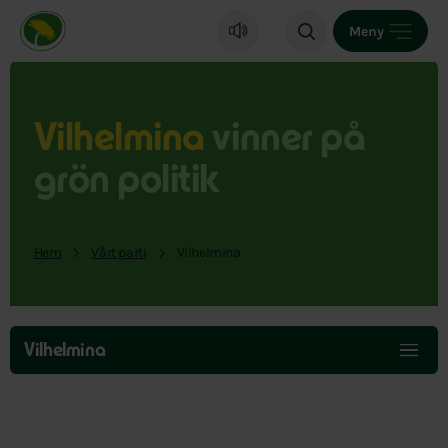
Miljöpartiet de gröna, startsida
Meny
Vilhelmina
vinner på
grön politik
Hem
Vårt parti
Vilhelmina
Hoppa
över
Vilhelmina
menyn