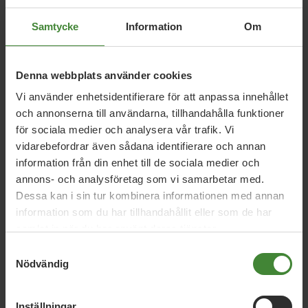
(vatten) stråk
Samtycke
Information
Om
• att kollektivtrafik och cykling prioriteras i planering av
nyaområden
Denna webbplats använder cookies
• att bil- och cykelpooler gynnas
Vi använder enhetsidentifierare för att anpassa innehållet
och annonserna till användarna, tillhandahålla funktioner
• att kostnaderna för bilparkeringsplatser i stor
utsträckning betalas av användarna
för sociala medier och analysera vår trafik. Vi
vidarebefordrar även sådana identifierare och annan
information från din enhet till de sociala medier och
annons- och analysföretag som vi samarbetar med.
Dessa kan i sin tur kombinera informationen med annan
information som du har tillhandahållit eller som de har
samlat in när du har använt deras tjänster.
Vi har svaren på dina
Samtyckesval
Nödvändig
frågor
Sök
efter
Inställningar
fråga: