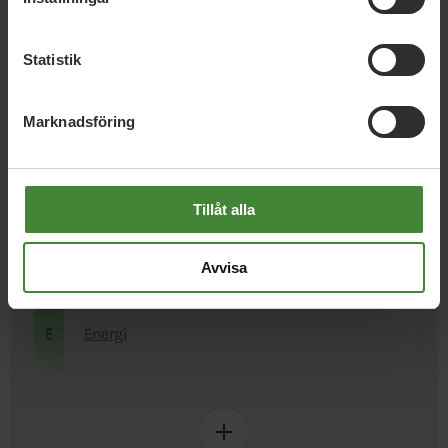
Statistik
Badhus
Bostäder
B
Marknadsföring
Cykla
C
Tillåt alla
Demokrati
D
Avvisa
Energi
E