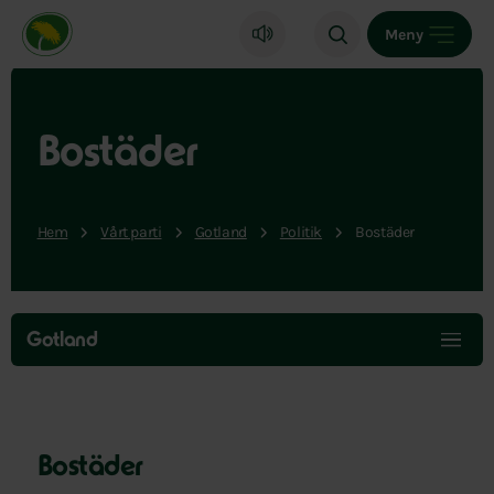
Miljöpartiet de gröna, startsida
Meny
Bostäder
Hem
Vårt parti
Gotland
Politik
Bostäder
Hoppa
över
Gotland
menyn
Bostäder