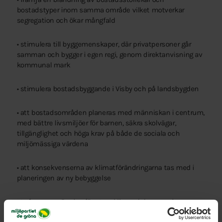
bostadstyper inom samma område vilket motverkar
segregation och ökar mångfald
• stimulera till byggemenskaper, där privatpersoner går
samman och bygger i egen regi, genom direktanvisning av
kommunal mark
• stimulera bostadsbyggande i Visby och på landsbygden
• att bostadsområden planeras med människan i centrum,
med bättre livsmiljöer för barnen, säkra skolvägar,
tillgänglighet och höga krav på både de sociala och
miljömässiga värdena
• att konsekvenserna av klimatförändringarna tas med i
planeringen av ny bebyggelse
• ta fram en grönplan för utveckling och bevarande av
parker, naturområden, mötesplatser samt gröna och blå